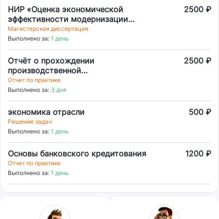
НИР «Оценка экономической
2500 ₽
эффективности модернизации
морских буровых платформ с
Магистерская диссертация
учетом факторов неопределенности
Выполнено за:
1 день
и риска»
Отчёт о прохождении
2500 ₽
производственной
(технологической (проектно-
Отчет по практике
технологической) практики
Выполнено за:
3 дня
экономика отрасли
500 ₽
Решение задач
Выполнено за:
1 день
Основы банковского кредитования
1200 ₽
Отчет по практике
Выполнено за:
1 день