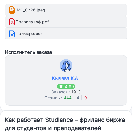
IMG_0226.jpeg
Правила+оф.pdf
Пример.docx
Исполнитель заказа
Кычева К.А
4.89
Заказов :
1913
Отзывы:
444
|
4
|
9
Как работает Studlance – фриланс биржа
для студентов и преподавателей