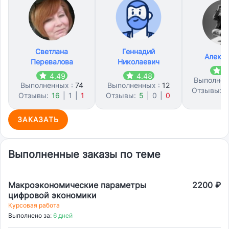
Светлана
Геннадий
Алекс
Перевалова
Николаевич
4
4.49
4.48
Выполнен
Выполненных :
74
Выполненных :
12
Отзывы:
2
Отзывы:
16
|
1
|
1
Отзывы:
5
|
0
|
0
ЗАКАЗАТЬ
Выполненные заказы по теме
Макроэкономические параметры
2200 ₽
цифровой экономики
Курсовая работа
Выполнено за:
6 дней