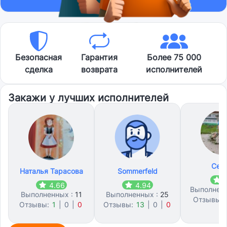
Безопасная
Гарантия
Более 75 000
сделка
возврата
исполнителей
Закажи у лучших исполнителей
Сер
Наталья Тарасова
Sommerfeld
4
4.66
4.94
Выполнен
Выполненных :
11
Выполненных :
25
Отзывы:
Отзывы:
1
|
0
|
0
Отзывы:
13
|
0
|
0
0