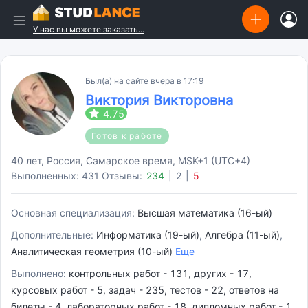
У нас вы можете заказать...
Был(а) на сайте вчера в 17:19
Виктория Викторовна
4.75
Готов к работе
40 лет, Россия, Самарское время, MSK+1 (UTC+4)
Выполненных: 431
Отзывы:
234
|
2
|
5
Основная специализация:
Высшая математика (16-ый)
Дополнительные:
Информатика (19-ый)
,
Алгебра (11-ый)
,
Аналитическая геометрия (10-ый)
Еще
Выполнено:
контрольных работ - 131, других - 17,
курсовых работ - 5, задач - 235, тестов - 22, ответов на
билеты - 4, лабораторных работ - 18, дипломных работ - 1,