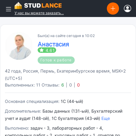
У нас вы можете заказать...
Был(а) на сайте сегодня в 10:02
Анастасия
4.61
Готов к работе
42 года, Россия, Пермь, Екатеринбургское время, MSK+2
(UTC+5)
Выполненных: 11
Отзывы:
6
|
0
|
0
Основная специализация:
1C (44-ый)
Дополнительные:
Базы данных (131-ый)
,
Бухгалтерский
учет и аудит (148-ой)
,
1C бухгалтерия (43-ий)
Еще
Выполнено:
задач - 3, лабораторных работ - 4,
контрольных работ - 2, курсовых работ - 1, отчетов по