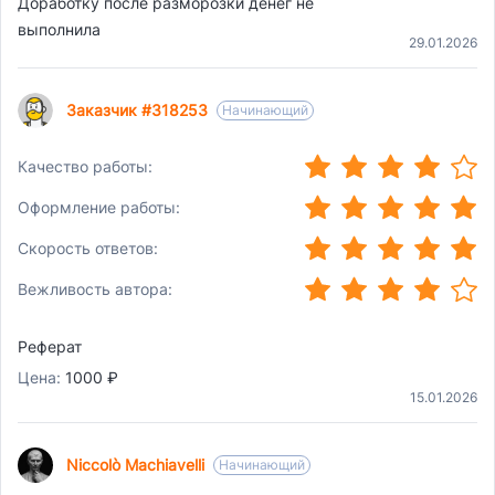
Доработку после разморозки денег не
выполнила
29.01.2026
Заказчик #318253
Начинающий
(*)
(*)
(*)
(*)
(
Качество работы:
(*)
(*)
(*)
(*)
)
(*)
Оформление работы:
(*)
(*)
(*)
(*)
(*)
Скорость ответов:
(*)
(*)
(*)
(*)
(
Вежливость автора:
)
Реферат
Цена:
1000 ₽
15.01.2026
Niccolò Machiavelli
Начинающий