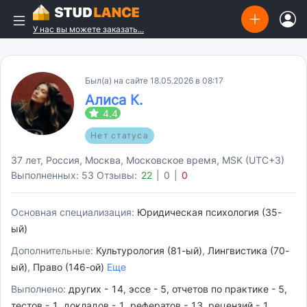
У нас вы можете заказать...
Был(а) на сайте 18.05.2026 в 08:17
Алиса К.
4.4
Нет статуса
37 лет, Россия, Москва, Московское время, MSK (UTC+3)
Выполненных: 53
Отзывы:
22
|
0
|
0
Основная специализация:
Юридическая психология (35-
ый)
Дополнительные:
Культурология (81-ый)
,
Лингвистика (70-
ый)
,
Право (146-ой)
Еще
Выполнено:
других - 14, эссе - 5, отчетов по практике - 5,
тестов - 1, докладов - 1, рефератов - 13, рецензий - 1,