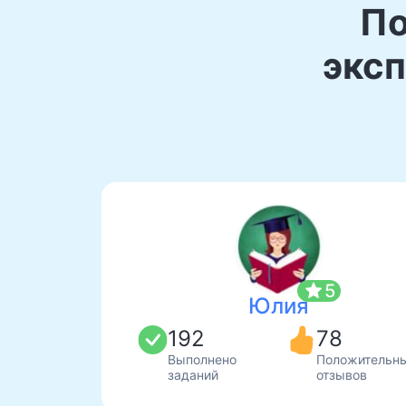
По
эксп
star
5
Юлия
192
78
Выполнено
Положительн
заданий
отзывов