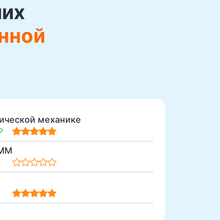
ших
нной
тической механике
₽
ТММ