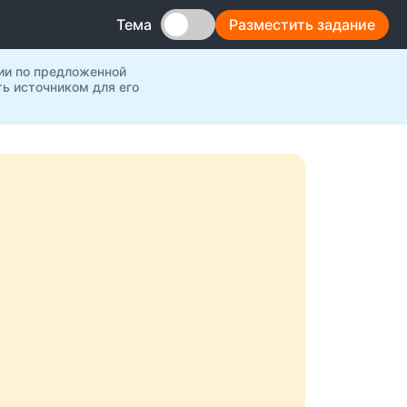
Разместить задание
Тема
ии по предложенной
ь источником для его