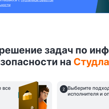
ьности
 решение задач по и
зопасности на
Студла
е все
Выберите подхо
2
исполнителя и оп