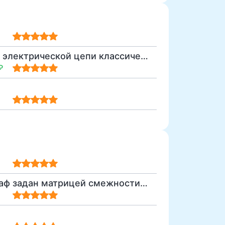
Расчёт переходного процесса в линейной электрической цепи классическим методом
₽
Полный ориентированный взвешенный граф задан матрицей смежности. Постройте матрицу кратчайших путей между его вершинами.