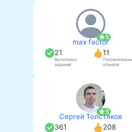
star
5
max factor
21
11
Выполнено
Положительн
заданий
отзывов
star
5
Сергей Толстяков
361
208