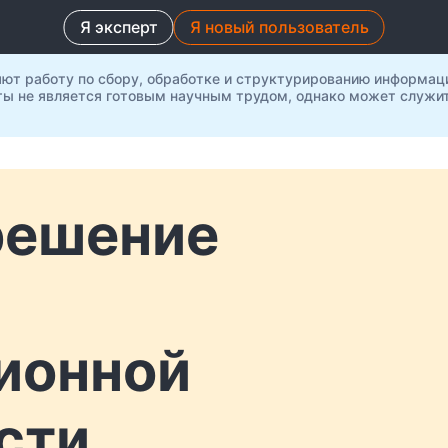
Я эксперт
Я новый пользователь
яют работу по сбору, обработке и структурированию информац
ты не является готовым научным трудом, однако может служит
решение
ионной
сти