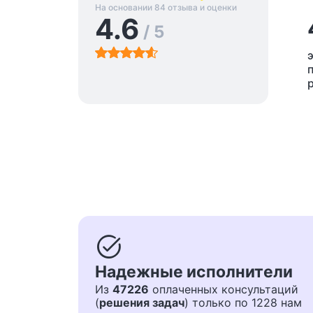
На основании 84 отзыва и оценки
4.6
/ 5
task_alt
Надежные исполнители
Из
47226
оплаченных консультаций
(
решения задач
) только по 1228 нам