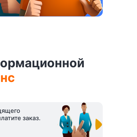
нформационной
нс
дящего
латите заказ.