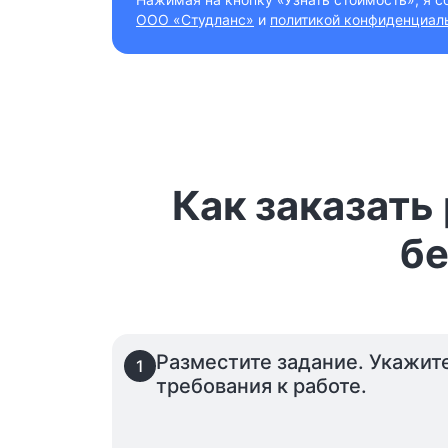
ООО «Студланс»
и
политикой конфиденциал
Как заказать
бе
Разместите задание. Укажит
1
требования к работе.