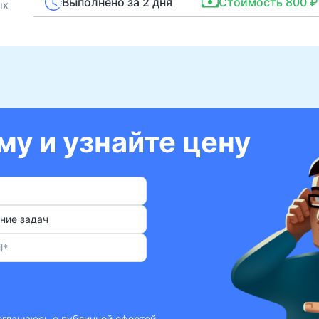
Выполнено за 2 дня
Стоимость 800 ₽
ых
у и узнайте цену
ние задач
соглашаюсь с
публичной офертой