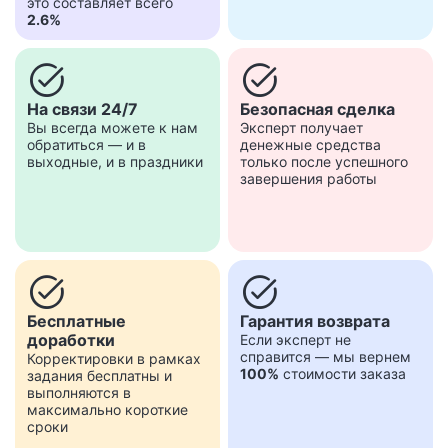
это составляет всего
2.6%
task_alt
task_alt
На связи 24/7
Безопасная сделка
Вы всегда можете к нам
Эксперт получает
обратиться — и в
денежные средства
выходные, и в праздники
только после успешного
завершения работы
task_alt
task_alt
Бесплатные
Гарантия возврата
доработки
Если эксперт не
справится — мы вернем
Корректировки в рамках
100%
стоимости заказа
задания бесплатны и
выполняются в
максимально короткие
сроки