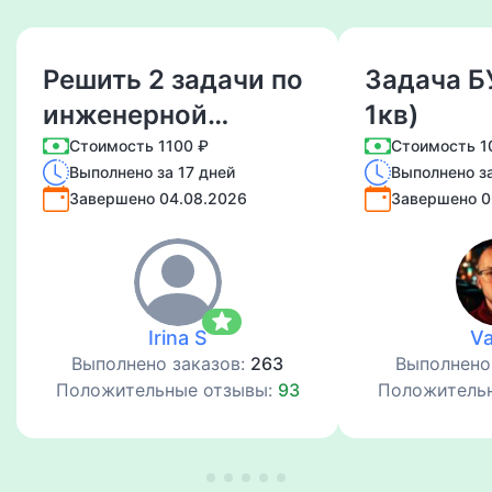
Решить 2 задачи по
Задача Б
инженерной
1кв)
графике
Стоимость 1100 ₽
Стоимость 1
Выполнено за 17 дней
Выполнено за
Завершено 04.08.2026
Завершено 0
star
Irina S
V
Выполнено заказов:
263
Выполнено
Положительные отзывы:
93
Положитель