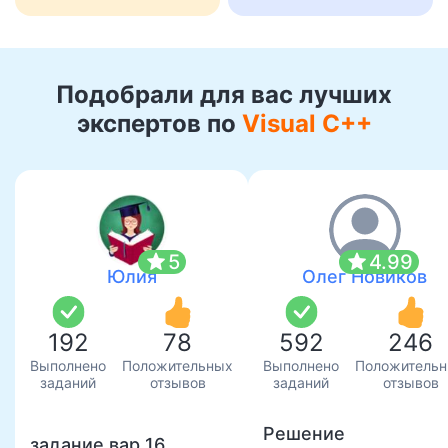
Подобрали для вас лучших
экспертов по
Visual C++
star
star
5
4.99
Юлия
Олег Новиков
192
78
592
246
Выполнено
Положительных
Выполнено
Положитель
заданий
отзывов
заданий
отзывов
Решение
задание вар 16