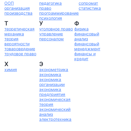
ООП
педагогика
сопромат
организация
право
статистика
производства
программирование
психология
Т
У
Ф
теоретическая
уголовное право
физика
механика
управление
финансовый
теория
персоналом
анализ
вероятности
финансовый
товароведение
менеджмент
трудовое право
финансы и
кредит
Х
Э
химия
эконометрика
экономика
экономика
организации
экономика
предприятия
экономическая
теория
экономический
анализ
электротехника