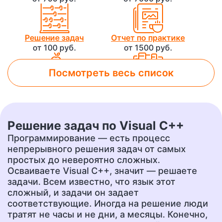
Решение задач
Отчет по практике
от 100 руб.
от 1500 руб.
Посмотреть весь список
Лабораторная работа
Контрольная работа
от 800 руб.
от 500 руб.
Решение задач по Visual C++
Чертеж
Доклад
Программирование — есть процесс
от 700 руб.
от 400 руб.
непрерывного решения задач от самых
простых до невероятно сложных.
Осваиваете Visual C++, значит — решаете
задачи. Всем известно, что язык этот
Презентация
Перевод
сложный, и задачи он задает
от 500 руб.
от 400 руб.
соответствующие. Иногда на решение люди
тратят не часы и не дни, а месяцы. Конечно,