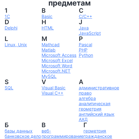
предметам
1
B
C
1С
Basic
C/C++
D
H
J
Delphi
HTML
Java
JavaScript
L
M
P
Linux, Unix
Mathcad
Pascal
Matlab
PHP
Microsoft Access
Python
Microsoft Excel
Microsoft Word
Microsoft.NET
MySQL
S
V
А
SQL
Visual Basic
административное
Visual C++
право
алгебра
аналитическая
геометрия
английский язык
АХД
Б
В
Г
базы данных
веб-
геометрия
банковское дело
программирование
гражданское