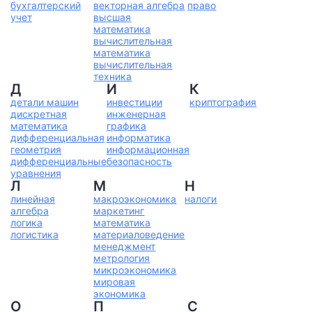
бухгалтерский
векторная алгебра
право
учет
высшая
математика
вычислительная
математика
вычислительная
техника
Д
И
К
детали машин
инвестиции
криптография
дискретная
инженерная
математика
графика
дифференциальная
информатика
геометрия
информационная
дифференциальные
безопасность
уравнения
Л
М
Н
линейная
макроэкономика
налоги
алгебра
маркетинг
логика
математика
логистика
материаловедение
менеджмент
метрология
микроэкономика
мировая
экономика
О
П
С