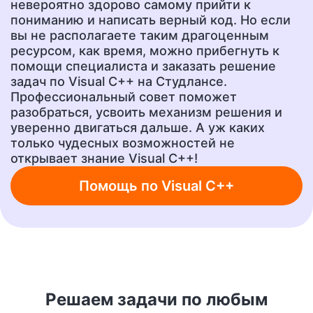
невероятно здорово самому прийти к
Эссе
Сочинение
пониманию и написать верный код. Но если
от 400 руб.
от 400 руб.
вы не располагаете таким драгоценным
ресурсом, как время, можно прибегнуть к
помощи специалиста и заказать решение
задач по Visual C++ на Студлансе.
Ответы на тесты
Рецензия
Профессиональный совет поможет
от 400 руб.
от 700 руб.
разобраться, усвоить механизм решения и
уверенно двигаться дальше. А уж каких
только чудесных возможностей не
Шпаргалки
Бизнес-план
открывает знание Visual C++!
от 300 руб.
от 1500 руб.
Помощь по Visual C++
Ответы на вопросы
А также любую другую
учебную работу!
от 400 руб.
от 200 руб.
Решаем задачи по любым