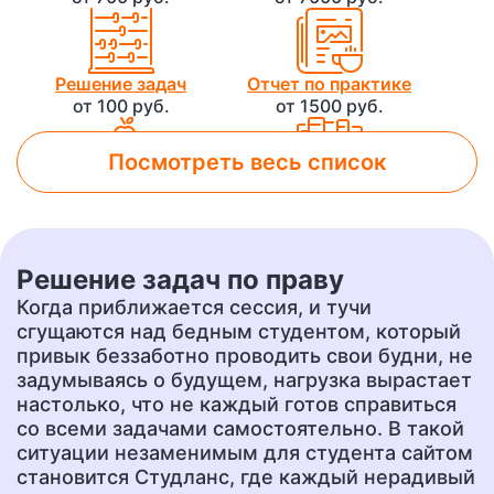
Решение задач
Отчет по практике
от 100 руб.
от 1500 руб.
Посмотреть весь список
Лабораторная работа
Контрольная работа
от 800 руб.
от 500 руб.
Решение задач по праву
Чертеж
Доклад
Когда приближается сессия, и тучи
от 700 руб.
от 400 руб.
сгущаются над бедным студентом, который
привык беззаботно проводить свои будни, не
задумываясь о будущем, нагрузка вырастает
настолько, что не каждый готов справиться
Презентация
Перевод
со всеми задачами самостоятельно. В такой
от 500 руб.
от 400 руб.
ситуации незаменимым для студента сайтом
становится Студланс, где каждый нерадивый