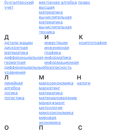
бухгалтерский
векторная алгебра
право
учет
высшая
математика
вычислительная
математика
вычислительная
техника
Д
И
К
детали машин
инвестиции
криптография
дискретная
инженерная
математика
графика
дифференциальная
информатика
геометрия
информационная
дифференциальные
безопасность
уравнения
Л
М
Н
линейная
макроэкономика
налоги
алгебра
маркетинг
логика
математика
логистика
материаловедение
менеджмент
метрология
микроэкономика
мировая
экономика
О
П
С