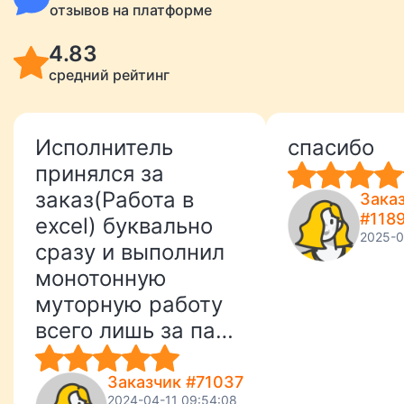
отзывов на платформе
4.83
средний рейтинг
Исполнитель
спасибо
принялся за
заказ(Работа в
Зака
#118
excel) буквально
2025-0
сразу и выполнил
монотонную
муторную работу
всего лишь за пару
часов (а я не могла
сделать ее
Заказчик #71037
2024-04-11 09:54:08