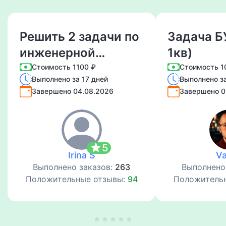
Решить 2 задачи по
Задача Б
инженерной
1кв)
графике
Стоимость 1100 ₽
Стоимость 1
Выполнено за 17 дней
Выполнено за
Завершено 04.08.2026
Завершено 0
star
5
Irina S
V
Выполнено заказов:
263
Выполнено
Положительные отзывы:
94
Положитель