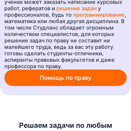
ученик может заказать написание курсовых
Эссе
Сочинение
работ, рефератов и
решение задач
у
от 400 руб.
от 400 руб.
профессионалов, будь то
программирование
,
математика или любая другая дисциплина. В
том числе Студланс обладает огромным
количеством специалистов, для которых
Ответы на тесты
Рецензия
решение задач по праву не составит ни
от 400 руб.
от 700 руб.
малейшего труда, ведь за вас эту работу
готовы сделать студенты-отличники,
аспиранты правовых факультетов и даже
Шпаргалки
Бизнес-план
профессора по праву.
от 300 руб.
от 1500 руб.
Помощь по праву
Ответы на вопросы
А также любую другую
учебную работу!
от 400 руб.
от 200 руб.
Решаем задачи по любым