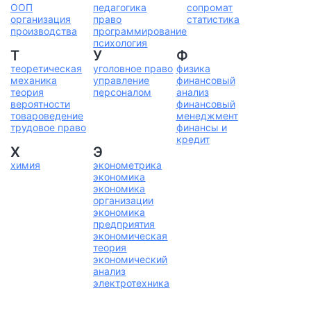
ООП
педагогика
сопромат
организация
право
статистика
производства
программирование
психология
Т
У
Ф
теоретическая
уголовное право
физика
механика
управление
финансовый
теория
персоналом
анализ
вероятности
финансовый
товароведение
менеджмент
трудовое право
финансы и
кредит
Х
Э
химия
эконометрика
экономика
экономика
организации
экономика
предприятия
экономическая
теория
экономический
анализ
электротехника