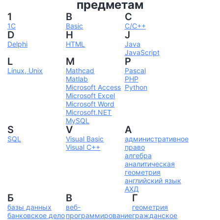
предметам
1
B
C
1С
Basic
C/C++
D
H
J
Delphi
HTML
Java
JavaScript
L
M
P
Linux, Unix
Mathcad
Pascal
Matlab
PHP
Microsoft Access
Python
Microsoft Excel
Microsoft Word
Microsoft.NET
MySQL
S
V
А
SQL
Visual Basic
административное
Visual C++
право
алгебра
аналитическая
геометрия
английский язык
АХД
Б
В
Г
базы данных
веб-
геометрия
банковское дело
программирование
гражданское