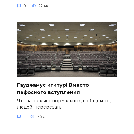
0
22.4к.
Гаудеамус игитур! Вместо
пафосного вступления
Что заставляет нормальных, в общем-то,
людей, перерезать
1
7.5к.