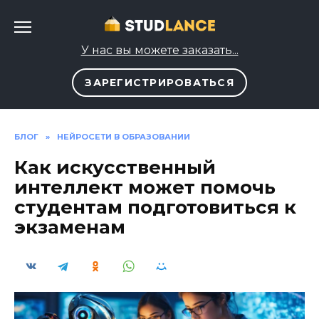
Перейти
к
содержанию
У нас вы можете заказать...
ЗАРЕГИСТРИРОВАТЬСЯ
БЛОГ
»
НЕЙРОСЕТИ В ОБРАЗОВАНИИ
Как искусственный
интеллект может помочь
студентам подготовиться к
экзаменам