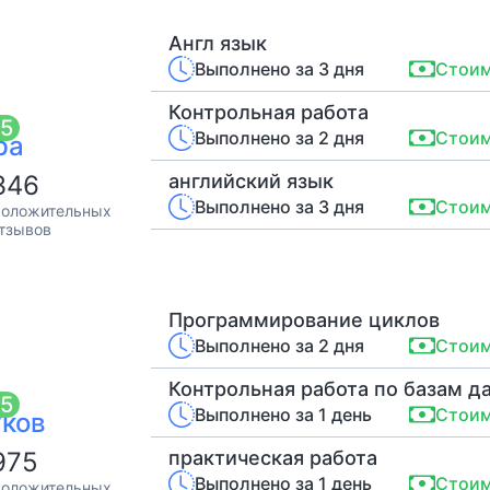
Англ язык
Выполнено за 3 дня
Стоим
Контрольная работа
5
Выполнено за 2 дня
Стоим
ра
346
английский язык
Выполнено за 3 дня
Стоим
оложительных
тзывов
Программирование циклов
Выполнено за 2 дня
Стоим
Контрольная работа по базам д
5
Выполнено за 1 день
Стоим
ков
975
практическая работа
Выполнено за 1 день
Стоим
оложительных