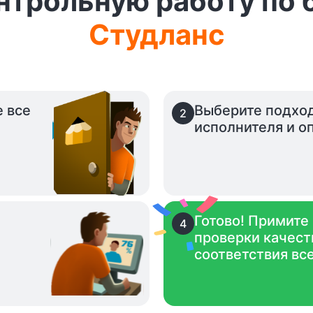
онтрольную работу по 
Студланс
е все
Выберите подхо
2
исполнителя и оп
Готово! Примите
4
проверки качест
.
соответствия вс