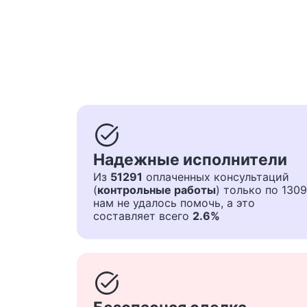
task_alt
Надежные исполнители
Из
51291
оплаченных консультаций
(
контрольные работы
) только по 1309
нам не удалось помочь, а это
составляет всего
2.6%
task_alt