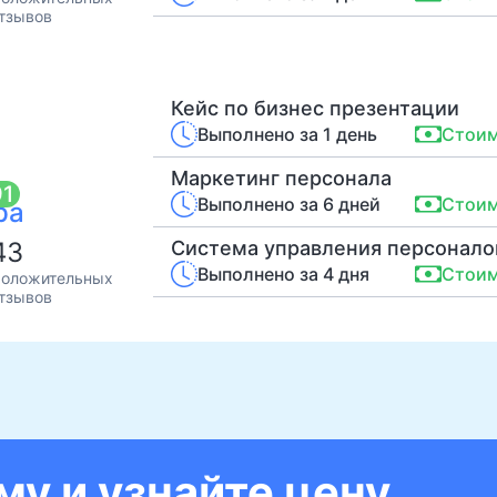
тзывов
Кейс по бизнес презентации
Выполнено за 1 день
Стоим
Маркетинг персонала
91
Выполнено за 6 дней
Стоим
ра
43
Система управления персонал
Выполнено за 4 дня
Стоим
оложительных
тзывов
у и узнайте цену