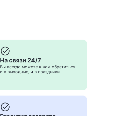
с
task_alt
На связи 24/7
Вы всегда можете к нам обратиться —
и в выходные, и в праздники
task_alt