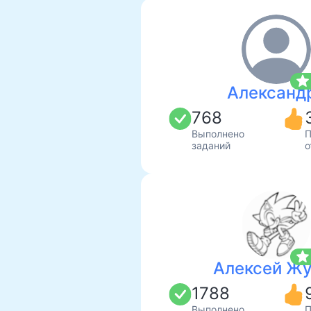
star
Александ
768
Выполнено
П
заданий
о
star
Алексей Жу
1788
Выполнено
П