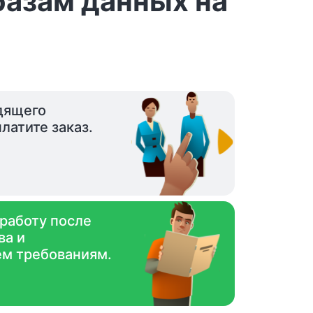
базам данных на
дящего
латите заказ.
 работу после
ва и
ем требованиям.