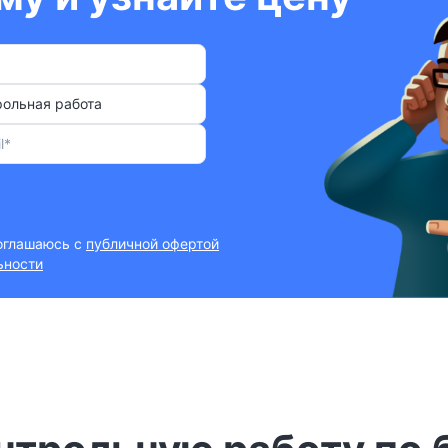
рольная работа
соглашаюсь с
публичной офертой
ьности