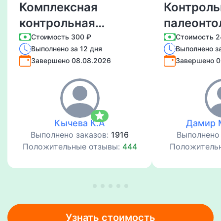
Комплексная
Контроль
контрольная
палеонто
работы
Стоимость 300 ₽
Стоимость 2
Выполнено за 12 дня
Выполнено за
Психокоррекция
Завершено 08.08.2026
Завершено 0
star
Кычева К.А
Дамир 
Выполнено заказов:
1916
Выполнено
Положительные отзывы:
444
Положитель
Узнать стоимость