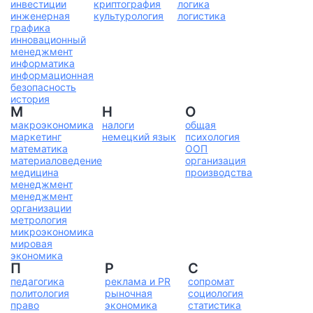
инвестиции
криптография
логика
инженерная
культурология
логистика
графика
инновационный
менеджмент
информатика
информационная
безопасность
история
М
Н
О
макроэкономика
налоги
общая
маркетинг
немецкий язык
психология
математика
ООП
материаловедение
организация
медицина
производства
менеджмент
менеджмент
организации
метрология
микроэкономика
мировая
экономика
П
Р
С
педагогика
реклама и PR
сопромат
политология
рыночная
социология
право
экономика
статистика