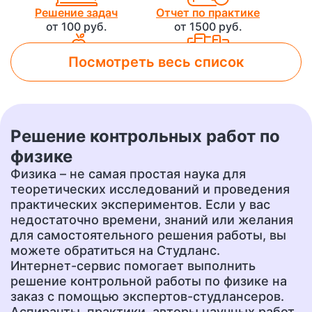
Решение задач
Отчет по практике
от 100 руб.
от 1500 руб.
Посмотреть весь список
Лабораторная работа
Контрольная работа
от 800 руб.
от 500 руб.
Решение контрольных работ по
Чертеж
Доклад
физике
от 700 руб.
от 400 руб.
Физика – не самая простая наука для
теоретических исследований и проведения
практических экспериментов. Если у вас
недостаточно времени, знаний или желания
Презентация
Перевод
от 500 руб.
от 400 руб.
для самостоятельного решения работы, вы
можете обратиться на Студланс.
Интернет-сервис помогает выполнить
решение контрольной работы по физике на
Эссе
Сочинение
заказ с помощью экспертов-студлансеров.
от 400 руб.
от 400 руб.
Аспиранты, практики, авторы научных работ,