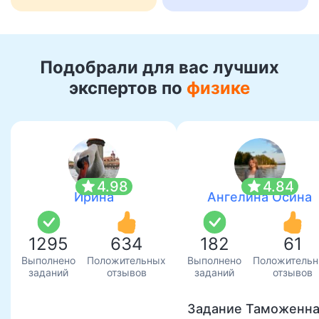
Подобрали для вас лучших
экспертов по
физике
star
star
4.98
4.84
Ирина
Ангелина Осина
1295
634
182
61
Выполнено
Положительных
Выполнено
Положитель
заданий
отзывов
заданий
отзывов
Задание Таможенн