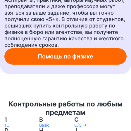
преподаватели и даже профессора могут
взяться за ваше задание, чтобы вы точно
получили свою «5+». В отличие от студентов,
Ответы на тесты
Рецензия
от 400 руб.
от 700 руб.
решивших купить контрольную работу по
физике в бюро или агентстве, вы получите
полноценную гарантию качества и жесткого
соблюдения сроков.
Шпаргалки
Бизнес-план
от 300 руб.
от 1500 руб.
Помощь по физике
Ответы на вопросы
А также любую другую
учебную работу!
от 400 руб.
от 200 руб.
Контрольные работы по любым
предметам
1
B
C
1C
Basic
C/C++
D
H
J