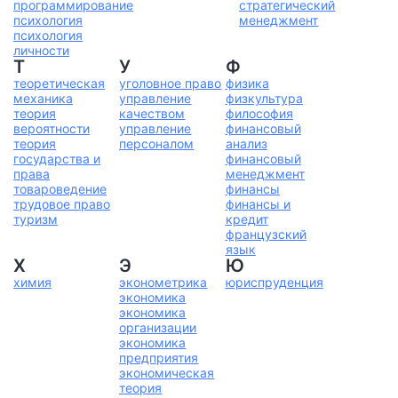
программирование
стратегический
психология
менеджмент
психология
личности
Т
У
Ф
теоретическая
уголовное право
физика
механика
управление
физкультура
теория
качеством
философия
вероятности
управление
финансовый
теория
персоналом
анализ
государства и
финансовый
права
менеджмент
товароведение
финансы
трудовое право
финансы и
туризм
кредит
французский
язык
Х
Э
Ю
химия
эконометрика
юриспруденция
экономика
экономика
организации
экономика
предприятия
экономическая
теория