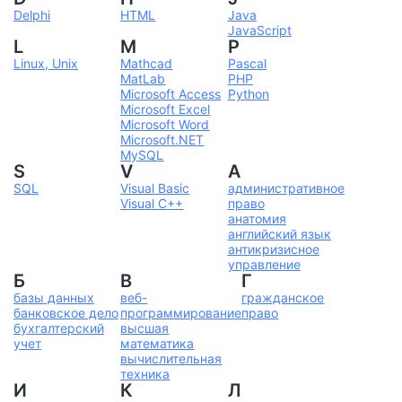
Delphi
HTML
Java
JavaScript
L
M
P
Linux, Unix
Mathcad
Pascal
MatLab
PHP
Microsoft Access
Python
Microsoft Excel
Microsoft Word
Microsoft.NET
MySQL
S
V
А
SQL
Visual Basic
административное
Visual C++
право
анатомия
английский язык
антикризисное
управление
Б
В
Г
базы данных
веб-
гражданское
банковское дело
программирование
право
бухгалтерский
высшая
учет
математика
вычислительная
техника
И
К
Л