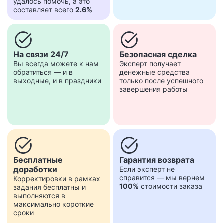
удалось помочь, а это
составляет всего
2.6%
task_alt
task_alt
На связи 24/7
Безопасная сделка
Вы всегда можете к нам
Эксперт получает
обратиться — и в
денежные средства
выходные, и в праздники
только после успешного
завершения работы
task_alt
task_alt
Бесплатные
Гарантия возврата
доработки
Если эксперт не
справится — мы вернем
Корректировки в рамках
100%
стоимости заказа
задания бесплатны и
выполняются в
максимально короткие
сроки