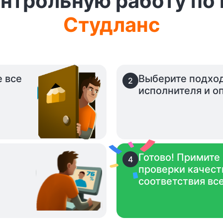
онтрольную работу по
Студланс
е все
Выберите подхо
2
исполнителя и оп
Готово! Примите
4
проверки качест
.
соответствия вс