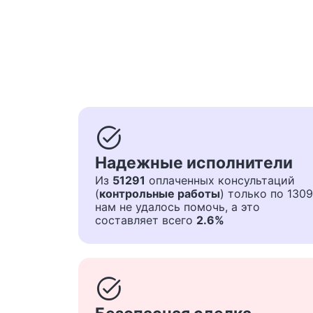
task_alt
Надежные исполнители
Из
51291
оплаченных консультаций
(
контрольные работы
) только по 1309
нам не удалось помочь, а это
составляет всего
2.6%
task_alt