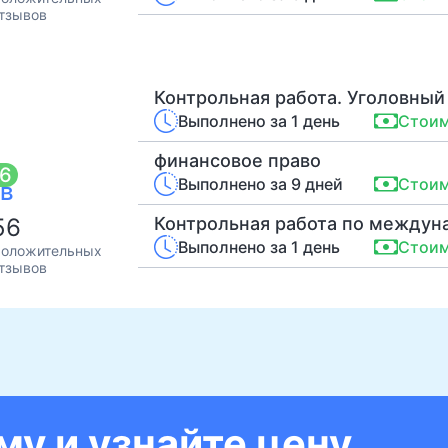
тзывов
Контрольная работа. Уголовный
Выполнено за 1 день
Стоим
финансовое право
86
Выполнено за 9 дней
Стоим
в
56
Контрольная работа по междун
Выполнено за 1 день
Стоим
оложительных
тзывов
у и узнайте цену