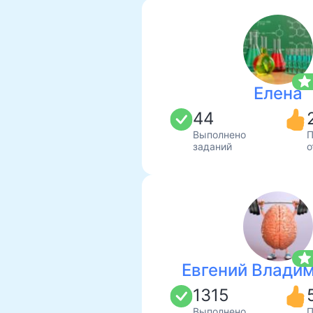
star
Елена
44
Выполнено
П
заданий
о
star
Евгений Влади
1315
Выполнено
П