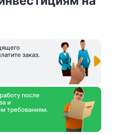
 инвестициям на
дящего
латите заказ.
 работу после
ва и
ем требованиям.