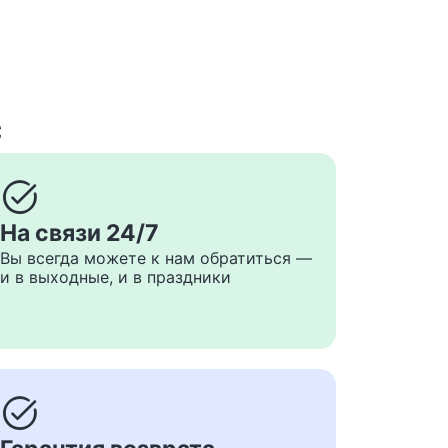
с
task_alt
На связи 24/7
Вы всегда можете к нам обратиться —
и в выходные, и в праздники
task_alt