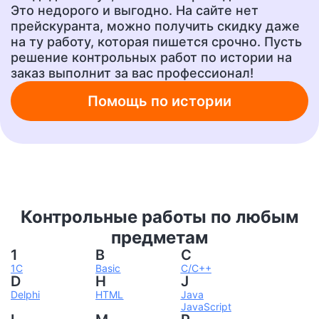
Это недорого и выгодно. На сайте нет
Ответы на тесты
Рецензия
от 400 руб.
от 700 руб.
прейскуранта, можно получить скидку даже
на ту работу, которая пишется срочно. Пусть
решение контрольных работ по истории на
заказ выполнит за вас профессионал!
Шпаргалки
Бизнес-план
от 300 руб.
от 1500 руб.
Помощь по истории
Ответы на вопросы
А также любую другую
учебную работу!
от 400 руб.
от 200 руб.
Контрольные работы по любым
предметам
1
B
C
1C
Basic
C/C++
D
H
J
Delphi
HTML
Java
JavaScript