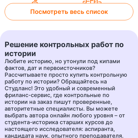
Посмотреть весь список
Лабораторная работа
Контрольная работа
от 800 руб.
от 500 руб.
Решение контрольных работ по
Чертеж
Доклад
истории
от 700 руб.
от 400 руб.
Любите историю, но утонули под кипами
фактов, дат и первоисточников?
Рассчитываете просто купить контрольную
работу по истории? Обращайтесь на
Презентация
Перевод
от 500 руб.
от 400 руб.
Студланс! Это удобный и современный
фриланс-сервис, где контрольные по
истории на заказ пишут проверенные,
авторитетные специалисты. Вы можете
Эссе
Сочинение
выбрать автора онлайн любого уровня – от
от 400 руб.
от 400 руб.
студента-историка старших курсов до
настоящего исследователя: аспиранта,
кандидата наук, опытного преподавателя.