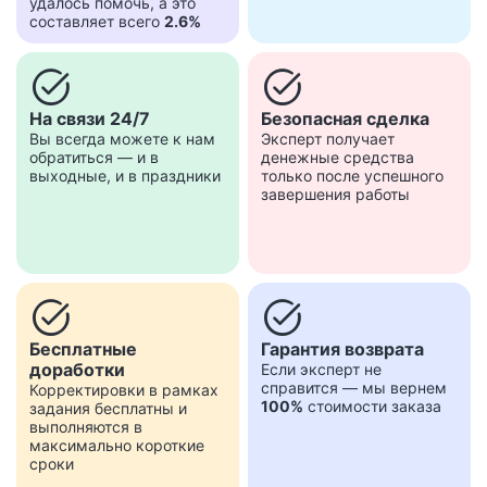
удалось помочь, а это
составляет всего
2.6%
task_alt
task_alt
На связи 24/7
Безопасная сделка
Вы всегда можете к нам
Эксперт получает
обратиться — и в
денежные средства
выходные, и в праздники
только после успешного
завершения работы
task_alt
task_alt
Бесплатные
Гарантия возврата
доработки
Если эксперт не
справится — мы вернем
Корректировки в рамках
100%
стоимости заказа
задания бесплатны и
выполняются в
максимально короткие
сроки