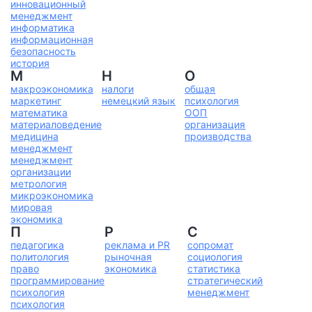
инновационный
менеджмент
информатика
информационная
безопасность
история
М
Н
О
макроэкономика
налоги
общая
маркетинг
немецкий язык
психология
математика
ООП
материаловедение
организация
медицина
производства
менеджмент
менеджмент
организации
метрология
микроэкономика
мировая
экономика
П
Р
С
педагогика
реклама и PR
сопромат
политология
рыночная
социология
право
экономика
статистика
программирование
стратегический
психология
менеджмент
психология