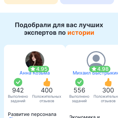
Подобрали для вас лучших
экспертов по
истории
star
star
4.95
4.98
Анна Козьма
Михаил Быстрыки
942
400
556
300
Выполнено
Положительных
Выполнено
Положитель
заданий
отзывов
заданий
отзывов
Развитие персонала
Экономика и