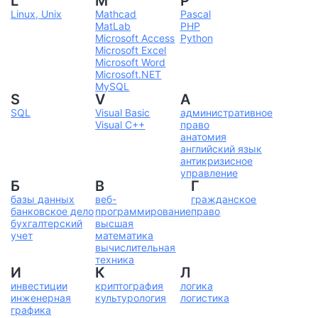
L
M
P
Linux, Unix
Mathcad
Pascal
MatLab
PHP
Microsoft Access
Python
Microsoft Excel
Microsoft Word
Microsoft.NET
MySQL
S
V
А
SQL
Visual Basic
административное
Visual C++
право
анатомия
английский язык
антикризисное
управление
Б
В
Г
базы данных
веб-
гражданское
банковское дело
программирование
право
бухгалтерский
высшая
учет
математика
вычислительная
техника
И
К
Л
инвестиции
криптография
логика
инженерная
культурология
логистика
графика