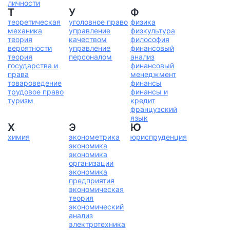
личности
Т
У
Ф
теоретическая
уголовное право
физика
механика
управление
физкультура
теория
качеством
философия
вероятности
управление
финансовый
теория
персоналом
анализ
государства и
финансовый
права
менеджмент
товароведение
финансы
трудовое право
финансы и
туризм
кредит
французский
язык
Х
Э
Ю
химия
эконометрика
юриспруденция
экономика
экономика
организации
экономика
предприятия
экономическая
теория
экономический
анализ
электротехника