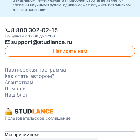
Заказчиком теме. Результат подобной работы не является
готовым научным трудом, однако может служить источником
для его написания.
call
8 800 302-02-15
По будням с 12:00 до 17:00
mail
support@studlance.ru
Написать нам
Партнерская программа
Как стать автором?
Агентствам
Помощь
Наш блог
Пользовательское соглашение
Мы принимаем: