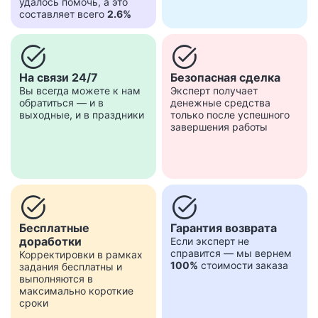
удалось помочь, а это
составляет всего
2.6%
task_alt
task_alt
На связи 24/7
Безопасная сделка
Вы всегда можете к нам
Эксперт получает
обратиться — и в
денежные средства
выходные, и в праздники
только после успешного
завершения работы
task_alt
task_alt
Бесплатные
Гарантия возврата
доработки
Если эксперт не
справится — мы вернем
Корректировки в рамках
100%
стоимости заказа
задания бесплатны и
выполняются в
максимально короткие
сроки