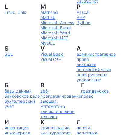
JavaScript
L
M
P
Linux, Unix
Mathcad
Pascal
MatLab
PHP
Microsoft Access
Python
Microsoft Excel
Microsoft Word
Microsoft.NET
MySQL
S
V
А
SQL
Visual Basic
административное
Visual C++
право
анатомия
английский язык
антикризисное
управление
Б
В
Г
базы данных
веб-
гражданское
банковское дело
программирование
право
бухгалтерский
высшая
учет
математика
вычислительная
техника
И
К
Л
инвестиции
криптография
логика
инженерная
культурология
логистика