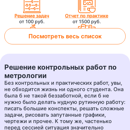
Решение задач
Отчет по практике
от 100 руб.
от 1500 руб.
Посмотреть весь список
Лабораторная работа
Контрольная работа
от 800 руб.
от 500 руб.
Решение контрольных работ по
Чертеж
Доклад
метрологии
от 700 руб.
от 400 руб.
Без контрольных и практических работ, увы,
не обходится жизнь ни одного студента. Она
была б не такой беззаботной, если б не
нужно было делать нудную рутинную работу:
Презентация
Перевод
от 500 руб.
от 400 руб.
писать большие конспекты, решать сложные
задачи, рисовать запутанные графики,
чертежи и прочее. К тому же, частенько
перед сессией ситуация значительно