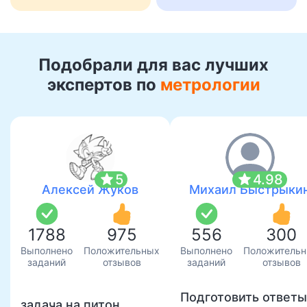
Подобрали для вас лучших
экспертов по
метрологии
star
star
5
4.98
Алексей Жуков
Михаил Быстрыки
1788
975
556
300
Выполнено
Положительных
Выполнено
Положитель
заданий
отзывов
заданий
отзывов
Подготовить ответы
задача на питон