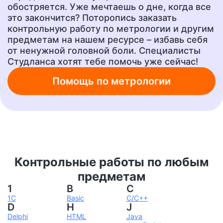
Эссе
Сочинение
обостряется. Уже мечтаешь о дне, когда все
от 400 руб.
от 400 руб.
это закончится? Поторопись заказать
контрольную работу по метрологии и другим
предметам на нашем ресурсе – избавь себя
от ненужной головной боли. Специалисты
Ответы на тесты
Рецензия
от 400 руб.
от 700 руб.
Студланса хотят тебе помочь уже сейчас!
Помощь по метрологии
Шпаргалки
Бизнес-план
от 300 руб.
от 1500 руб.
Ответы на вопросы
А также любую другую
учебную работу!
от 400 руб.
Контрольные работы по любым
от 200 руб.
предметам
1
B
C
1C
Basic
C/C++
D
H
J
Delphi
HTML
Java