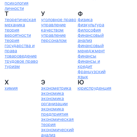
психология
личности
Т
У
Ф
теоретическая
уголовное право
физика
механика
управление
физкультура
теория
качеством
философия
вероятности
управление
финансовый
теория
персоналом
анализ
государства и
финансовый
права
менеджмент
товароведение
финансы
трудовое право
финансы и
туризм
кредит
французский
язык
Х
Э
Ю
химия
эконометрика
юриспруденция
экономика
экономика
организации
экономика
предприятия
экономическая
теория
экономический
анализ