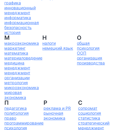
графика
инновационный
менеджмент
информатика
информационная
безопасность
история
М
Н
О
макроэкономика
налоги
общая
маркетинг
немецкий язык
психология
математика
ООП
материаловедение
организация
медицина
производства
менеджмент
менеджмент
организации
метрология
микроэкономика
мировая
экономика
П
Р
С
педагогика
реклама и PR
сопромат
политология
рыночная
социология
право
экономика
статистика
программирование
стратегический
психология
менеджмент