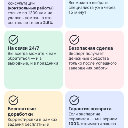
Вы можете выбрать
консультаций
специалиста уже через
(
контрольные работы
)
15 минут
только по 1309 нам не
удалось помочь, а это
составляет всего
2.6%
task_alt
task_alt
На связи 24/7
Безопасная сделка
Вы всегда можете к нам
Эксперт получает
обратиться — и в
денежные средства
выходные, и в праздники
только после успешного
завершения работы
task_alt
task_alt
Бесплатные
Гарантия возврата
доработки
Если эксперт не
справится — мы вернем
Корректировки в рамках
100%
стоимости заказа
задания бесплатны и