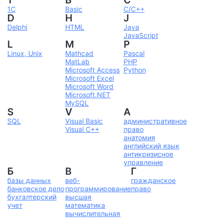
1
B
C
1C
Basic
C/C++
D
H
J
Delphi
HTML
Java
JavaScript
L
M
P
Linux, Unix
Mathcad
Pascal
MatLab
PHP
Microsoft Access
Python
Microsoft Excel
Microsoft Word
Microsoft.NET
MySQL
S
V
А
SQL
Visual Basic
административное
Visual C++
право
анатомия
английский язык
антикризисное
управление
Б
В
Г
базы данных
веб-
гражданское
банковское дело
программирование
право
бухгалтерский
высшая
учет
математика
вычислительная