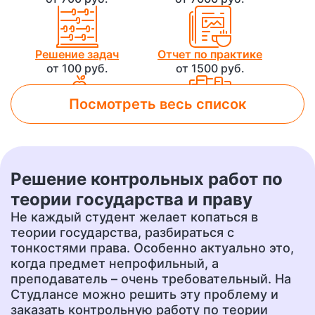
Решение задач
Отчет по практике
от 100 руб.
от 1500 руб.
Посмотреть весь список
Лабораторная работа
Контрольная работа
от 800 руб.
от 500 руб.
Решение контрольных работ по
Чертеж
Доклад
теории государства и праву
от 700 руб.
от 400 руб.
Не каждый студент желает копаться в
теории государства, разбираться с
тонкостями права. Особенно актуально это,
когда предмет непрофильный, а
Презентация
Перевод
от 500 руб.
от 400 руб.
преподаватель – очень требовательный. На
Студлансе можно решить эту проблему и
заказать контрольную работу по теории