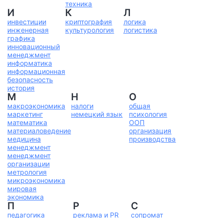
техника
И
К
Л
инвестиции
криптография
логика
инженерная
культурология
логистика
графика
инновационный
менеджмент
информатика
информационная
безопасность
история
М
Н
О
макроэкономика
налоги
общая
маркетинг
немецкий язык
психология
математика
ООП
материаловедение
организация
медицина
производства
менеджмент
менеджмент
организации
метрология
микроэкономика
мировая
экономика
П
Р
С
педагогика
реклама и PR
сопромат