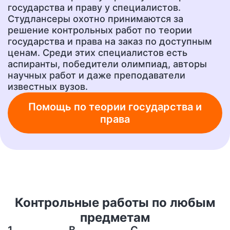
государства и праву у специалистов.
Эссе
Сочинение
Студлансеры охотно принимаются за
от 400 руб.
от 400 руб.
решение контрольных работ по теории
государства и права на заказ по доступным
ценам. Среди этих специалистов есть
аспиранты, победители олимпиад, авторы
Ответы на тесты
Рецензия
от 400 руб.
от 700 руб.
научных работ и даже преподаватели
известных вузов.
Помощь по теории государства и
Шпаргалки
Бизнес-план
права
от 300 руб.
от 1500 руб.
Ответы на вопросы
А также любую другую
учебную работу!
от 400 руб.
от 200 руб.
Контрольные работы по любым
предметам