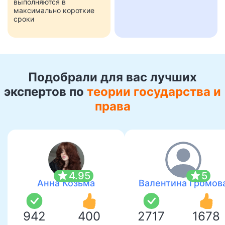
выполняются в
максимально короткие
сроки
Подобрали для вас лучших
экспертов по
теории государства и
права
star
star
4.95
5
Анна Козьма
Валентина Громов
942
400
2717
1678