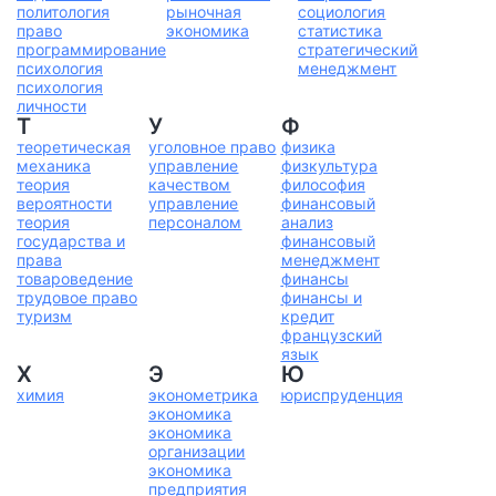
политология
рыночная
социология
право
экономика
статистика
программирование
стратегический
психология
менеджмент
психология
личности
Т
У
Ф
теоретическая
уголовное право
физика
механика
управление
физкультура
теория
качеством
философия
вероятности
управление
финансовый
теория
персоналом
анализ
государства и
финансовый
права
менеджмент
товароведение
финансы
трудовое право
финансы и
туризм
кредит
французский
язык
Х
Э
Ю
химия
эконометрика
юриспруденция
экономика
экономика
организации
экономика
предприятия