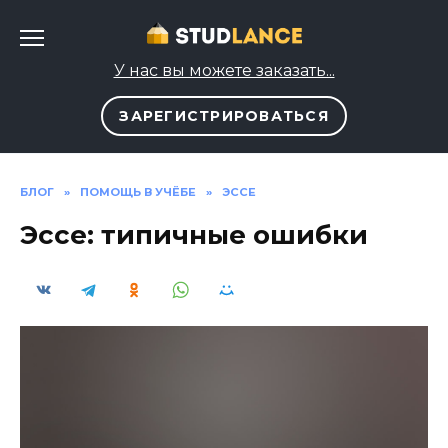
Перейти
к
содержанию
У нас вы можете заказать...
ЗАРЕГИСТРИРОВАТЬСЯ
БЛОГ
»
ПОМОЩЬ В УЧЁБЕ
»
ЭССЕ
Эссе: типичные ошибки