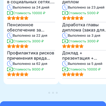
в социальных сетях.
диплом
Анализ, возможности,
Выполнено за 24 дней
Выполнено за 23 дней
перспективы
Стоимость 10000 ₽
Стоимость 5000 ₽
Пенсионное
Доработка главы
обеспечение за
диплома (заказ для
выслугу лет
Яны)
Выполнено за 22 дня
Выполнено за 3 дня
сотрудников
Стоимость 3000 ₽
Стоимость 3000 ₽
Профилактика рисков
Доклад +
причинения вреда
презентация +
(ущерба)
форматирование
Выполнено за 62 дня
Выполнено за 5 дней
охраняемым законом
(заказ для Яны)
Стоимость 9000 ₽
Стоимость 10000 ₽
ценностям в
деятельности
организации
среднего
профессионального
образования