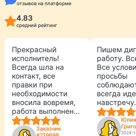
отзывов на платформе
4.83
средний рейтинг
Прекрасный
Пишем ди
исполнитель!
работу. Вс
Всегда шла на
Все услови
контакт, все
просьбы
правки при
соблюдают
необходимости
всегда ид
вносила вовремя,
навстречу.
работа выполнена
идеально и
Юли
Григ
полностью
Заказчик
2024-1
#219698