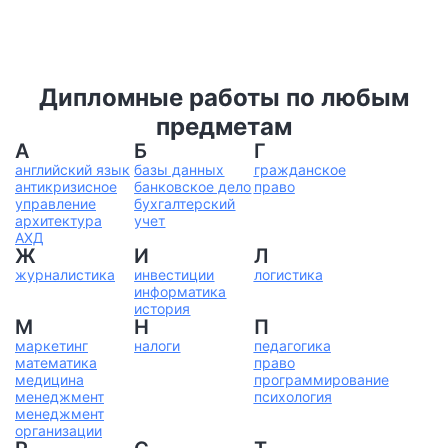
Дипломные работы по любым
предметам
А
Б
Г
английский язык
базы данных
гражданское
антикризисное
банковское дело
право
управление
бухгалтерский
архитектура
учет
АХД
Ж
И
Л
журналистика
инвестиции
логистика
информатика
история
М
Н
П
маркетинг
налоги
педагогика
математика
право
медицина
программирование
менеджмент
психология
менеджмент
организации