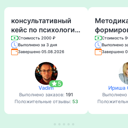
консультативный
Методик
кейс по психологии
формиро
+5 сессий +1
безопасн
Стоимость 2000 ₽
Стоимость 9
Выполнено за 3 дня
Выполнено з
аудиозапись
студента
Завершено 05.08.2026
Завершено 0
средств
предмет
star
5
Vadim
Ириша 
Выполнено заказов:
191
Выполнено
Положительные отзывы:
53
Положительн