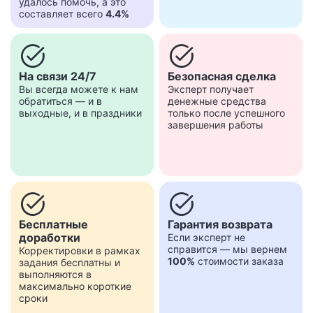
удалось помочь, а это
составляет всего
4.4%
task_alt
task_alt
На связи 24/7
Безопасная сделка
Вы всегда можете к нам
Эксперт получает
обратиться — и в
денежные средства
выходные, и в праздники
только после успешного
завершения работы
task_alt
task_alt
Бесплатные
Гарантия возврата
доработки
Если эксперт не
справится — мы вернем
Корректировки в рамках
100%
стоимости заказа
задания бесплатны и
выполняются в
максимально короткие
сроки