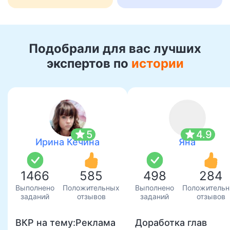
Подобрали для вас лучших
экспертов по
истории
star
star
5
4.9
Ирина Кечина
Яна
1466
585
498
284
Выполнено
Положительных
Выполнено
Положитель
заданий
отзывов
заданий
отзывов
ВКР на тему:Реклама
Доработка глав