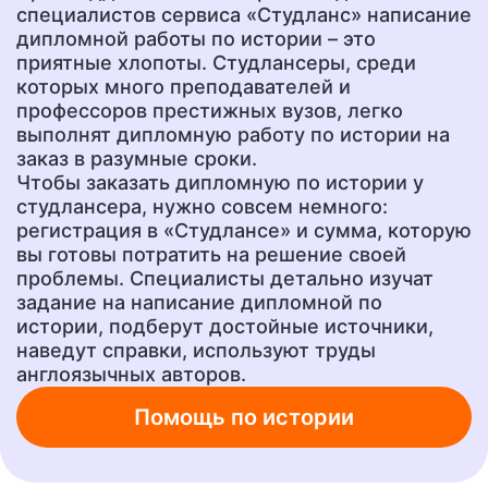
специалистов сервиса «Студланс» написание
Эссе
Сочинение
дипломной работы по истории – это
от 400 руб.
от 400 руб.
приятные хлопоты. Студлансеры, среди
которых много преподавателей и
профессоров престижных вузов, легко
выполнят дипломную работу по истории на
Ответы на тесты
Рецензия
от 400 руб.
от 700 руб.
заказ в разумные сроки.
Чтобы заказать дипломную по истории у
студлансера, нужно совсем немного:
регистрация в «Студлансе» и сумма, которую
Шпаргалки
Бизнес-план
вы готовы потратить на решение своей
от 300 руб.
от 1500 руб.
проблемы. Специалисты детально изучат
задание на написание дипломной по
истории, подберут достойные источники,
наведут справки, используют труды
Ответы на вопросы
А также любую другую
учебную работу!
от 400 руб.
англоязычных авторов.
от 200 руб.
Помощь по истории