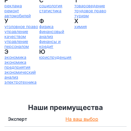
Р
С
Т
реклама
социология
товароведение
ремонт
статистика
трудовое право
автомобилей
туризм
У
Ф
Х
уголовное право
физика
химия
управление
финансовый
качеством
анализ
управление
финансы и
персоналом
кредит
Э
Ю
экономика
юриспруденция
экономика
предприятия
экономический
анализ
электротехника
Наши преимущества
Эксперт
На ваш выбор