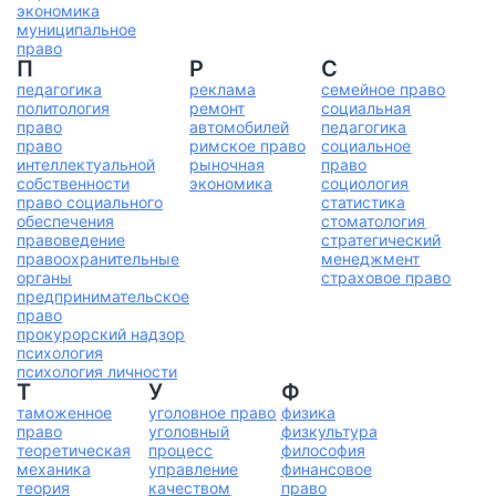
экономика
муниципальное
право
П
Р
С
педагогика
реклама
семейное право
политология
ремонт
социальная
право
автомобилей
педагогика
право
римское право
социальное
интеллектуальной
рыночная
право
собственности
экономика
социология
право социального
статистика
обеспечения
стоматология
правоведение
стратегический
правоохранительные
менеджмент
органы
страховое право
предпринимательское
право
прокурорский надзор
психология
психология личности
Т
У
Ф
таможенное
уголовное право
физика
право
уголовный
физкультура
теоретическая
процесс
философия
механика
управление
финансовое
теория
качеством
право