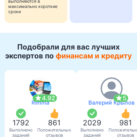
выполняются в
максимально короткие
сроки
Подобрали для вас лучших
экспертов по
финансам и кредиту
star
star
4.92
5
Rimma
Валерий Крылов
1792
861
2029
981
Выполнено
Положительных
Выполнено
Положитель
заданий
отзывов
заданий
отзывов