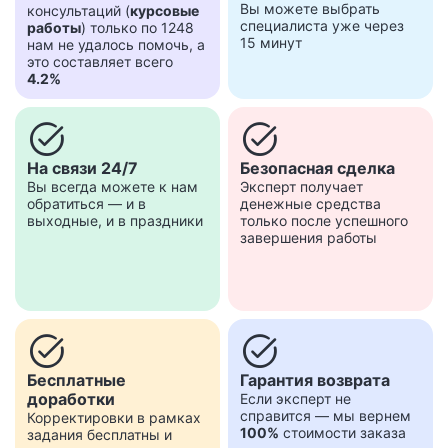
Вы можете выбрать
консультаций (
курсовые
специалиста уже через
работы
) только по 1248
15 минут
нам не удалось помочь, а
это составляет всего
4.2%
task_alt
task_alt
На связи 24/7
Безопасная сделка
Вы всегда можете к нам
Эксперт получает
обратиться — и в
денежные средства
выходные, и в праздники
только после успешного
завершения работы
task_alt
task_alt
Бесплатные
Гарантия возврата
доработки
Если эксперт не
справится — мы вернем
Корректировки в рамках
100%
стоимости заказа
задания бесплатны и