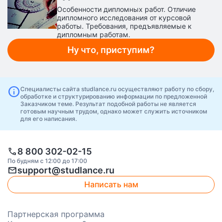
Особенности дипломных работ. Отличие
дипломного исследования от курсовой
работы. Требования, предъявляемые к
дипломным работам.
Ну что, приступим?
info
Специалисты сайта studlance.ru осуществляют работу по сбору,
обработке и структурированию информации по предложенной
Заказчиком теме. Результат подобной работы не является
готовым научным трудом, однако может служить источником
для его написания.
call
8 800 302-02-15
По будням с 12:00 до 17:00
mail
support@studlance.ru
Написать нам
Партнерская программа