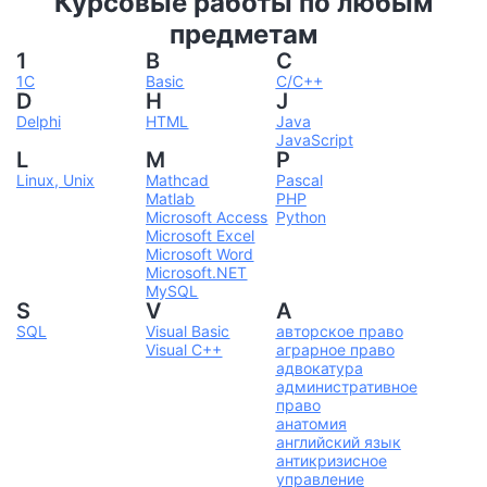
Курсовые работы по любым
предметам
1
B
C
1С
Basic
C/C++
D
H
J
Delphi
HTML
Java
JavaScript
L
M
P
Linux, Unix
Mathcad
Pascal
Matlab
PHP
Microsoft Access
Python
Microsoft Excel
Microsoft Word
Microsoft.NET
MySQL
S
V
А
SQL
Visual Basic
авторское право
Visual C++
аграрное право
адвокатура
административное
право
анатомия
английский язык
антикризисное
управление