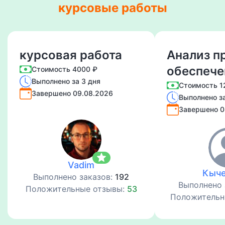
курсовые работы
курсовая работа
Анализ п
обеспече
Стоимость 4000 ₽
Выполнено за 3 дня
сохранно
Стоимость 1
Завершено 09.08.2026
Выполнено за
документ
Завершено 0
делопрои
star
Vadim
Кыче
Выполнено заказов:
192
Выполнено 
Положительные отзывы:
53
Положительн