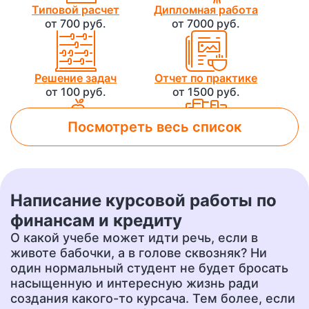
Типовой расчет
Дипломная работа
от 700 руб.
от 7000 руб.
Решение задач
Отчет по практике
от 100 руб.
от 1500 руб.
Посмотреть весь список
Лабораторная работа
Контрольная работа
от 800 руб.
от 500 руб.
Написание курсовой работы по
Чертеж
Доклад
финансам и кредиту
от 700 руб.
от 400 руб.
О какой учебе может идти речь, если в
животе бабочки, а в голове сквозняк? Ни
один нормальный студент не будет бросать
насыщенную и интересную жизнь ради
Презентация
Перевод
от 500 руб.
от 400 руб.
создания какого-то курсача. Тем более, если