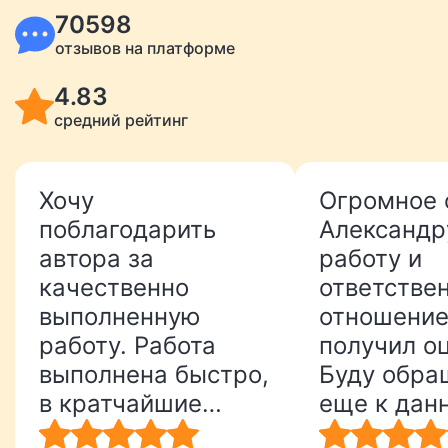
70598
отзывов на платформе
4.83
средний рейтинг
Хочу
Огромное 
поблагодарить
Александру
автора за
работу и
качественно
ответстве
выполненную
отношение
работу. Работа
получил оц
выполнена быстро,
Буду обра
в кратчайшие
еще к дан
сроки. Спасибо!
исполните