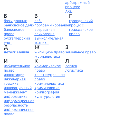
арбитражный
процесс
АХД
Б
В
Г
базы данных
веб-
гражданский
банковское дело
программирование
процесс
банковское
возрастная
гражданское
право
психология
право
бухгалтерский
вычислительная
учет
техника
Д
Ж
З
детали машин
жилищное право
земельное право
журналистика
И
К
Л
избирательное
коммерческое
логика
право
право
логистика
инвестиции
конституционное
инженерная
право
графика
криминалистика
инновационный
криминология
менеджмент
криптография
информатика
культурология
информационная
безопасность
информационное
право