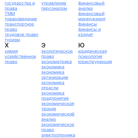
государства и
управление
финансовый
права
персоналом
анализ
ТММ
финансовый
товароведение
менеджмент
транспортное
финансы
право
финансы и
трудовое право
кредит
туризм
Х
Э
Ю
химия
экологическое
юридическая
хозяйственное
право
психология
право
эконометрика
юриспруденция
экономика
экономика
организации
экономика
отрасли
экономика
предприятия
экономическая
теория
экономический
анализ
экономическое
право
электротехника