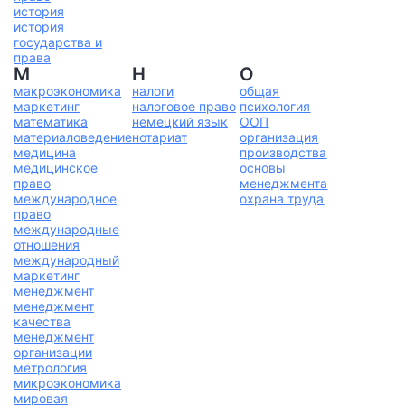
история
история
государства и
права
М
Н
О
макроэкономика
налоги
общая
маркетинг
налоговое право
психология
математика
немецкий язык
ООП
материаловедение
нотариат
организация
медицина
производства
медицинское
основы
право
менеджмента
международное
охрана труда
право
международные
отношения
международный
маркетинг
менеджмент
менеджмент
качества
менеджмент
организации
метрология
микроэкономика
мировая