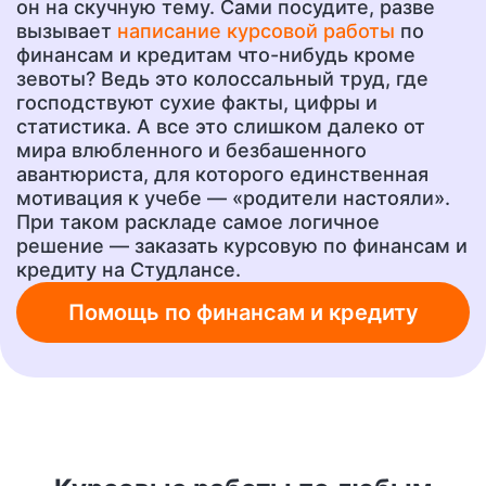
он на скучную тему. Сами посудите, разве
вызывает
написание курсовой работы
по
финансам и кредитам что-нибудь кроме
Эссе
Сочинение
зевоты? Ведь это колоссальный труд, где
от 400 руб.
от 400 руб.
господствуют сухие факты, цифры и
статистика. А все это слишком далеко от
мира влюбленного и безбашенного
авантюриста, для которого единственная
Ответы на тесты
Рецензия
от 400 руб.
от 700 руб.
мотивация к учебе — «родители настояли».
При таком раскладе самое логичное
решение — заказать курсовую по финансам и
кредиту на Студлансе.
Шпаргалки
Бизнес-план
от 300 руб.
от 1500 руб.
Помощь по финансам и кредиту
Ответы на вопросы
А также любую другую
учебную работу!
от 400 руб.
от 200 руб.