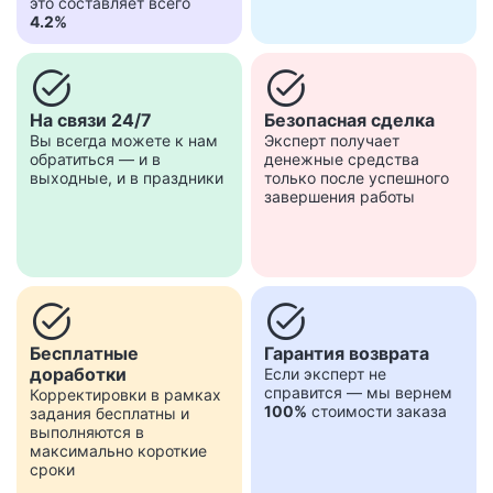
это составляет всего
4.2%
task_alt
task_alt
На связи 24/7
Безопасная сделка
Вы всегда можете к нам
Эксперт получает
обратиться — и в
денежные средства
выходные, и в праздники
только после успешного
завершения работы
task_alt
task_alt
Бесплатные
Гарантия возврата
доработки
Если эксперт не
справится — мы вернем
Корректировки в рамках
100%
стоимости заказа
задания бесплатны и
выполняются в
максимально короткие
сроки