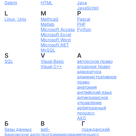
Delphi
HTML
Java
JavaScript
L
M
P
Linux, Unix
Mathcad
Pascal
Matlab
PHP
Microsoft Access
Python
Microsoft Excel
Microsoft Word
Microsoft.NET
MySQL
S
V
А
SQL
Visual Basic
авторское право
Visual C++
аграрное право
адвокатура
административное
право
анатомия
английский язык
антикризисное
управление
арбитражный
процесс
АХД
Б
В
Г
базы данных
веб-
гражданский
банковское дело
программирование
процесс