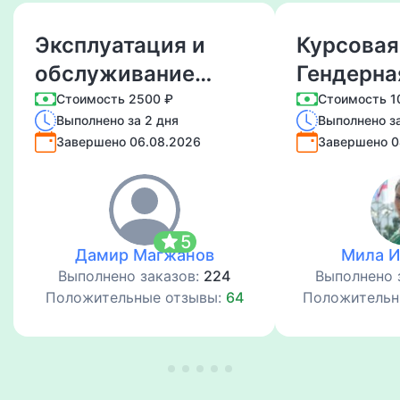
Эксплуатация и
Курсовая
обслуживание
Гендерна
линий
психолог
Стоимость 2500 ₽
Стоимость 1
Выполнено за 2 дня
Выполнено за
электропередач
Завершено 06.08.2026
Завершено 0
star
5
Дамир Магжанов
Мила 
Выполнено заказов:
224
Выполнено 
Положительные отзывы:
64
Положительн