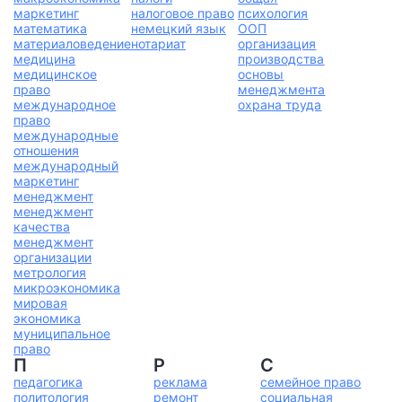
маркетинг
налоговое право
психология
математика
немецкий язык
ООП
материаловедение
нотариат
организация
медицина
производства
медицинское
основы
право
менеджмента
международное
охрана труда
право
международные
отношения
международный
маркетинг
менеджмент
менеджмент
качества
менеджмент
организации
метрология
микроэкономика
мировая
экономика
муниципальное
право
П
Р
С
педагогика
реклама
семейное право
политология
ремонт
социальная