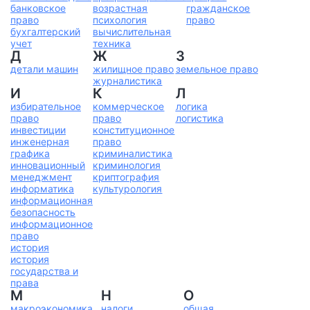
банковское
возрастная
гражданское
право
психология
право
бухгалтерский
вычислительная
учет
техника
Д
Ж
З
детали машин
жилищное право
земельное право
журналистика
И
К
Л
избирательное
коммерческое
логика
право
право
логистика
инвестиции
конституционное
инженерная
право
графика
криминалистика
инновационный
криминология
менеджмент
криптография
информатика
культурология
информационная
безопасность
информационное
право
история
история
государства и
права
М
Н
О
макроэкономика
налоги
общая