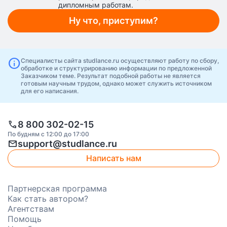
дипломным работам.
Ну что, приступим?
info
Специалисты сайта studlance.ru осуществляют работу по сбору,
обработке и структурированию информации по предложенной
Заказчиком теме. Результат подобной работы не является
готовым научным трудом, однако может служить источником
для его написания.
call
8 800 302-02-15
По будням с 12:00 до 17:00
mail
support@studlance.ru
Написать нам
Партнерская программа
Как стать автором?
Агентствам
Помощь