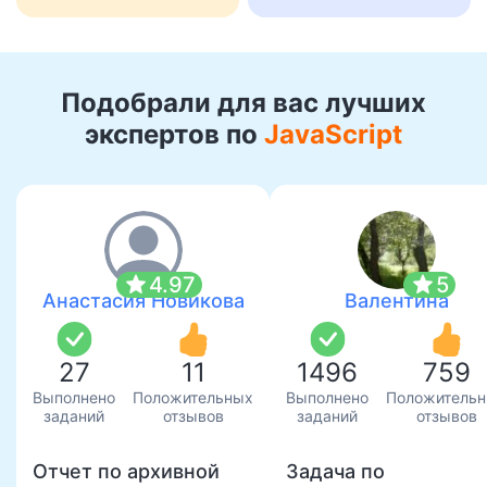
Подобрали для вас лучших
экспертов по
JavaScript
star
star
4.97
5
Анастасия Новикова
Валентина
27
11
1496
759
Выполнено
Положительных
Выполнено
Положитель
заданий
отзывов
заданий
отзывов
Отчет по архивной
Задача по