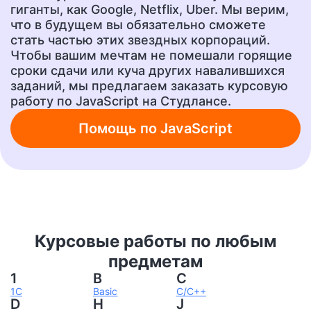
Эссе
Сочинение
гиганты, как Google, Netflix, Uber. Мы верим,
от 400 руб.
от 400 руб.
что в будущем вы обязательно сможете
стать частью этих звездных корпораций.
Чтобы вашим мечтам не помешали горящие
сроки сдачи или куча других навалившихся
Ответы на тесты
Рецензия
от 400 руб.
от 700 руб.
заданий, мы предлагаем заказать курсовую
работу по JavaScript на Студлансе.
Помощь по JavaScript
Шпаргалки
Бизнес-план
от 300 руб.
от 1500 руб.
Ответы на вопросы
А также любую другую
учебную работу!
от 400 руб.
от 200 руб.
Курсовые работы по любым
предметам
1
B
C
1С
Basic
C/C++
D
H
J