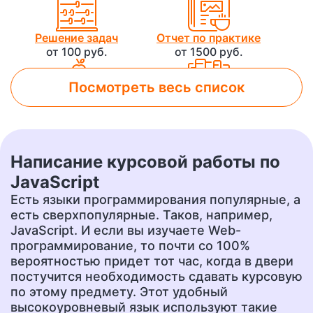
Решение задач
Отчет по практике
от 100 руб.
от 1500 руб.
Посмотреть весь список
Лабораторная работа
Контрольная работа
от 800 руб.
от 500 руб.
Написание курсовой работы по
Чертеж
Доклад
JavaScript
от 700 руб.
от 400 руб.
Есть языки программирования популярные, а
есть сверхпопулярные. Таков, например,
JavaScript. И если вы изучаете Web-
программирование, то почти со 100%
Презентация
Перевод
от 500 руб.
от 400 руб.
вероятностью придет тот час, когда в двери
постучится необходимость сдавать курсовую
по этому предмету. Этот удобный
высокоуровневый язык используют такие