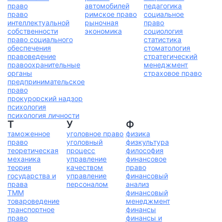
право
автомобилей
педагогика
право
римское право
социальное
интеллектуальной
рыночная
право
собственности
экономика
социология
право социального
статистика
обеспечения
стоматология
правоведение
стратегический
правоохранительные
менеджмент
органы
страховое право
предпринимательское
право
прокурорский надзор
психология
психология личности
Т
У
Ф
таможенное
уголовное право
физика
право
уголовный
физкультура
теоретическая
процесс
философия
механика
управление
финансовое
теория
качеством
право
государства и
управление
финансовый
права
персоналом
анализ
ТММ
финансовый
товароведение
менеджмент
транспортное
финансы
право
финансы и