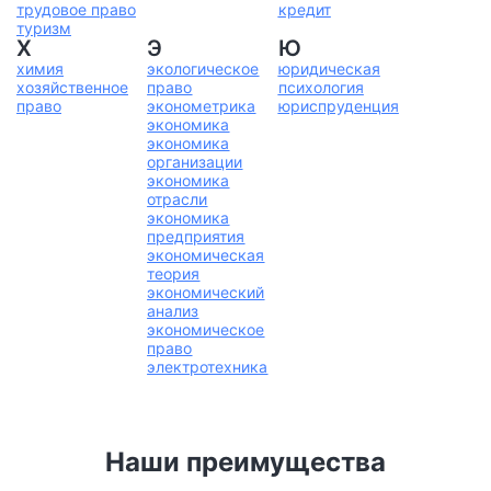
трудовое право
кредит
туризм
Х
Э
Ю
химия
экологическое
юридическая
хозяйственное
право
психология
право
эконометрика
юриспруденция
экономика
экономика
организации
экономика
отрасли
экономика
предприятия
экономическая
теория
экономический
анализ
экономическое
право
электротехника
Наши преимущества