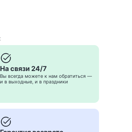
с
task_alt
На связи 24/7
Вы всегда можете к нам обратиться —
и в выходные, и в праздники
task_alt