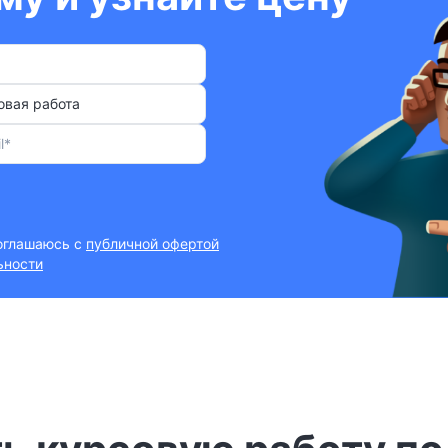
овая работа
соглашаюсь с
публичной офертой
ьности