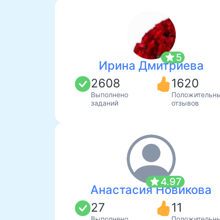
star
5
Ирина Дмитриева
2608
1620
Выполнено
Положительн
заданий
отзывов
star
4.97
Анастасия Новикова
27
11
Выполнено
Положительн