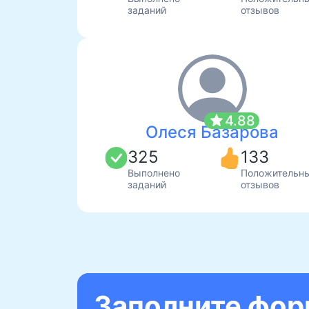
заданий
отзывов
star
4.88
Олеся Базарова
325
133
Выполнено
Положительн
заданий
отзывов
Заполните форм