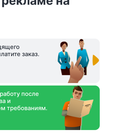
 рекламе на
дящего
латите заказ.
 работу после
ва и
ем требованиям.