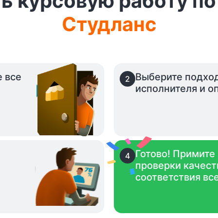
ть курсовую работу по
Студланс
е все
Выберите подхо
2
исполнителя и оп
Готово! Примите
4
проверки качест
.
соответствия вс