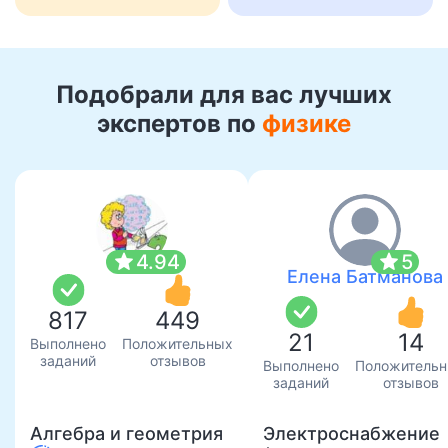
Подобрали для вас лучших
экспертов по
физике
star
star
4.94
5
Елена Батманова
817
449
21
14
Выполнено
Положительных
заданий
отзывов
Выполнено
Положитель
заданий
отзывов
Алгебра и геометрия
Электроснабжение