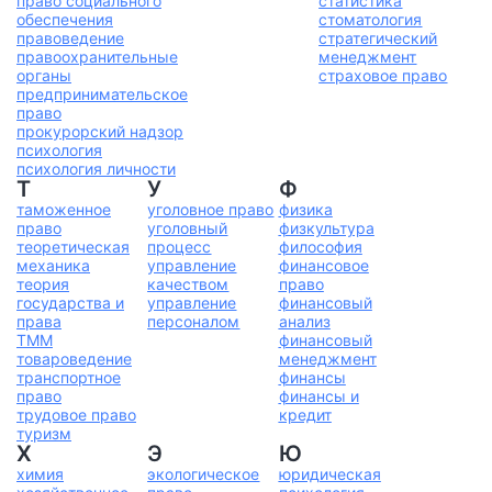
право социального
статистика
обеспечения
стоматология
правоведение
стратегический
правоохранительные
менеджмент
органы
страховое право
предпринимательское
право
прокурорский надзор
психология
психология личности
Т
У
Ф
таможенное
уголовное право
физика
право
уголовный
физкультура
теоретическая
процесс
философия
механика
управление
финансовое
теория
качеством
право
государства и
управление
финансовый
права
персоналом
анализ
ТММ
финансовый
товароведение
менеджмент
транспортное
финансы
право
финансы и
трудовое право
кредит
туризм
Х
Э
Ю
химия
экологическое
юридическая