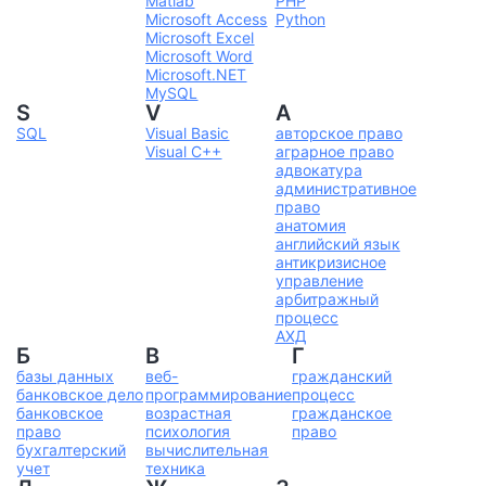
Matlab
PHP
Microsoft Access
Python
Microsoft Excel
Microsoft Word
Microsoft.NET
MySQL
S
V
А
SQL
Visual Basic
авторское право
Visual C++
аграрное право
адвокатура
административное
право
анатомия
английский язык
антикризисное
управление
арбитражный
процесс
АХД
Б
В
Г
базы данных
веб-
гражданский
банковское дело
программирование
процесс
банковское
возрастная
гражданское
право
психология
право
бухгалтерский
вычислительная
учет
техника