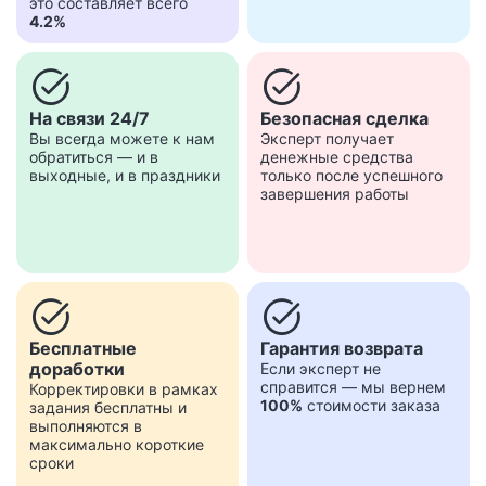
это составляет всего
4.2%
task_alt
task_alt
На связи 24/7
Безопасная сделка
Вы всегда можете к нам
Эксперт получает
обратиться — и в
денежные средства
выходные, и в праздники
только после успешного
завершения работы
task_alt
task_alt
Бесплатные
Гарантия возврата
доработки
Если эксперт не
справится — мы вернем
Корректировки в рамках
100%
стоимости заказа
задания бесплатны и
выполняются в
максимально короткие
сроки