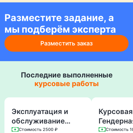
Разместите задание, а
мы подберём эксперта
Разместить заказ
Последние выполненные
курсовые работы
Эксплуатация и
Курсовая
обслуживание
Гендерна
линий
психолог
Стоимость 2500 ₽
Стоимость 1