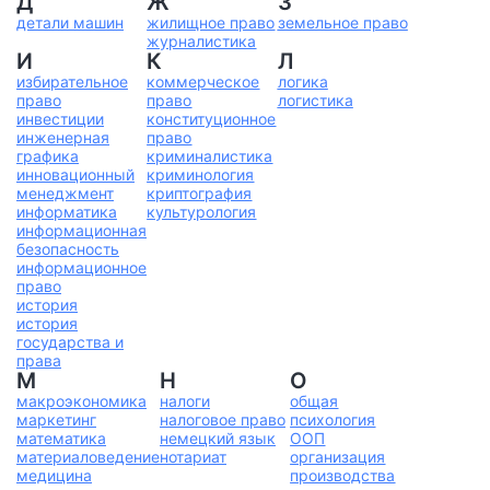
Д
Ж
З
детали машин
жилищное право
земельное право
журналистика
И
К
Л
избирательное
коммерческое
логика
право
право
логистика
инвестиции
конституционное
инженерная
право
графика
криминалистика
инновационный
криминология
менеджмент
криптография
информатика
культурология
информационная
безопасность
информационное
право
история
история
государства и
права
М
Н
О
макроэкономика
налоги
общая
маркетинг
налоговое право
психология
математика
немецкий язык
ООП
материаловедение
нотариат
организация
медицина
производства