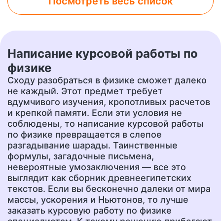
Посмотреть весь список
Лабораторная работа
Контрольная работа
от 800 руб.
от 500 руб.
Написание курсовой работы по
Чертеж
Доклад
физике
от 700 руб.
от 400 руб.
Сходу разобраться в физике сможет далеко
не каждый. Этот предмет требует
вдумчивого изучения, кропотливых расчетов
и крепкой памяти. Если эти условия не
Презентация
Перевод
от 500 руб.
от 400 руб.
соблюдены, то написание курсовой работы
по физике превращается в слепое
разгадывание шарады. Таинственные
формулы, загадочные письмена,
Эссе
Сочинение
невероятные умозаключения — все это
от 400 руб.
от 400 руб.
выглядит как сборник древнеегипетских
текстов. Если вы бесконечно далеки от мира
массы, ускорения и Ньютонов, то лучше
заказать курсовую работу по физике
Ответы на тесты
Рецензия
от 400 руб.
от 700 руб.