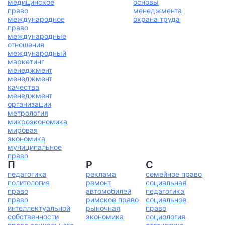
медицинское
основы
право
менеджмента
международное
охрана труда
право
международные
отношения
международный
маркетинг
менеджмент
менеджмент
качества
менеджмент
организации
метрология
микроэкономика
мировая
экономика
муниципальное
право
П
Р
С
педагогика
реклама
семейное право
политология
ремонт
социальная
право
автомобилей
педагогика
право
римское право
социальное
интеллектуальной
рыночная
право
собственности
экономика
социология