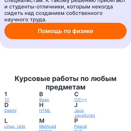
специалистам. К такому решению прибегают
и студенты-отличники, которым некогда
сидеть над созданием собственного
научного труда.
Шпаргалки
Бизнес-план
от 300 руб.
от 1500 руб.
Помощь по физике
Ответы на вопросы
А также любую другую
учебную работу!
от 400 руб.
от 200 руб.
Курсовые работы по любым
предметам
1
B
C
1С
Basic
C/C++
D
H
J
Delphi
HTML
Java
JavaScript
L
M
P
Linux, Unix
Mathcad
Pascal