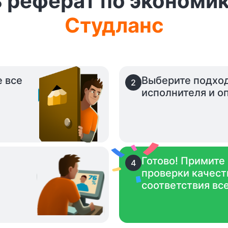
ь реферат по экономик
Студланс
е все
Выберите подхо
2
исполнителя и оп
Готово! Примите
4
проверки качест
.
соответствия вс