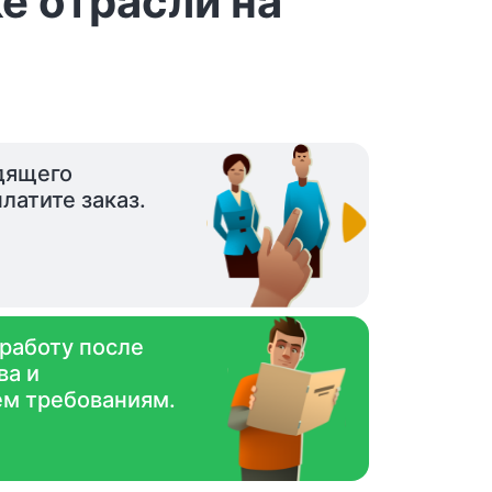
е отрасли на
дящего
латите заказ.
 работу после
ва и
ем требованиям.