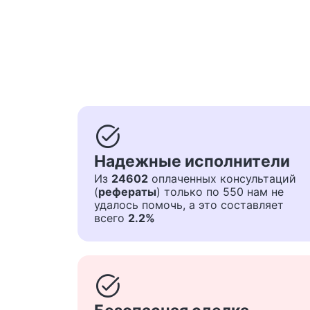
task_alt
Надежные исполнители
Из
24602
оплаченных консультаций
(
рефераты
) только по 550 нам не
удалось помочь, а это составляет
всего
2.2%
task_alt