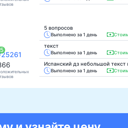
тзывов
5 вопросов
Выполнено за 1 день
Стоим
текст
5
Выполнено за 1 день
Стоим
№25261
366
Испанский дз небольшой текст
Выполнено за 1 день
Стоим
оложительных
тзывов
у и узнайте цену