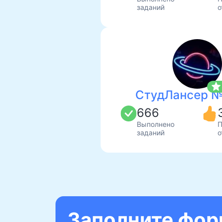
заданий
о
star
СтудЛансер 
666
Выполнено
П
заданий
о
Заполните форм