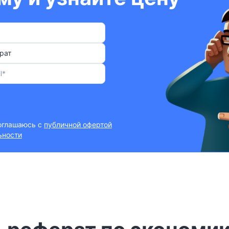
рат
соглашаюсь с
публичной офертой
ьности