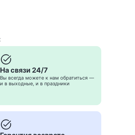
с
task_alt
На связи 24/7
Вы всегда можете к нам обратиться —
и в выходные, и в праздники
task_alt