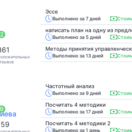
Эссе
Выполнено за 7 дней
Стоим
написать план на одну из пред
92
Выполнено за 5 дней
Стоим
861
Методы принятия управленчес
Выполнено за 13 дней
Стоим
оложительных
тзывов
Частотный анализ
Выполнено за 9 дней
Стоим
Посчитать 4 методики
.9
Выполнено за 17 дней
Стоим
иева
159
Посчитать 4 методики 2
Выполнено за 1 день
Стоим
оложительных