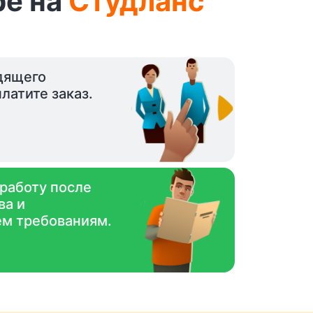
ре на
Студланс
дящего
латите заказ.
 работу после
ва и
ем требованиям.