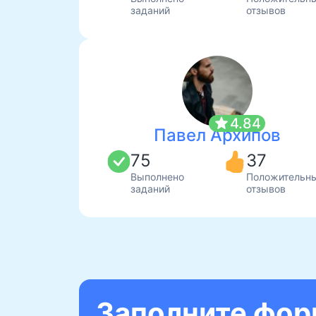
заданий
отзывов
star
4.84
Павел Архипов
75
37
Выполнено
Положительн
заданий
отзывов
Заполните форм