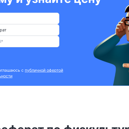
рат
соглашаюсь с
публичной офертой
ьности