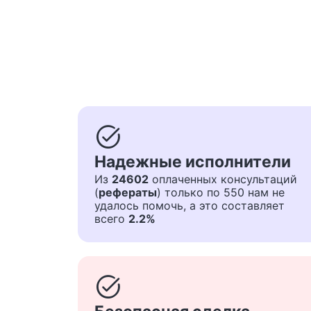
task_alt
Надежные исполнители
Из
24602
оплаченных консультаций
(
рефераты
) только по 550 нам не
удалось помочь, а это составляет
всего
2.2%
task_alt