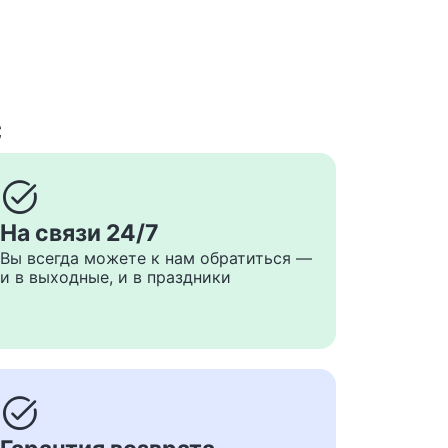
с
task_alt
На связи 24/7
Вы всегда можете к нам обратиться —
и в выходные, и в праздники
task_alt