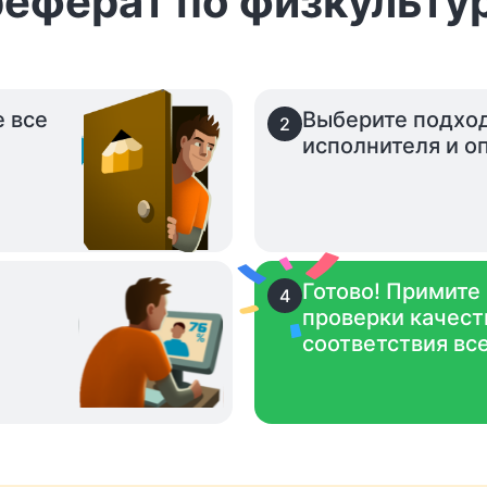
реферат по физкульту
е все
Выберите подхо
2
исполнителя и оп
Готово! Примите
4
проверки качест
.
соответствия вс