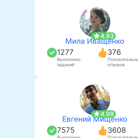
star
4.93
Мила Иващенко
1277
376
Выполнено
Положительн
заданий
отзывов
star
4.99
Евгений Мищенко
7575
3608
Выполнено
Положительн