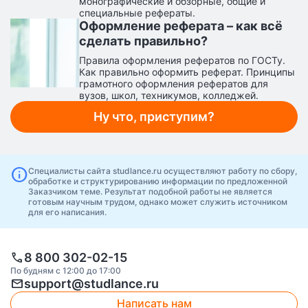
монографические и обзорные, общие и
специальные рефераты.
Оформление реферата – как всё
сделать правильно?
Правила оформления рефератов по ГОСТу.
Как правильно оформить реферат. Принципы
грамотного оформления рефератов для
вузов, школ, техникумов, колледжей.
Ну что, приступим?
info
Специалисты сайта studlance.ru осуществляют работу по сбору,
обработке и структурированию информации по предложенной
Заказчиком теме. Результат подобной работы не является
готовым научным трудом, однако может служить источником
для его написания.
call
8 800 302-02-15
По будням с 12:00 до 17:00
mail
support@studlance.ru
Написать нам