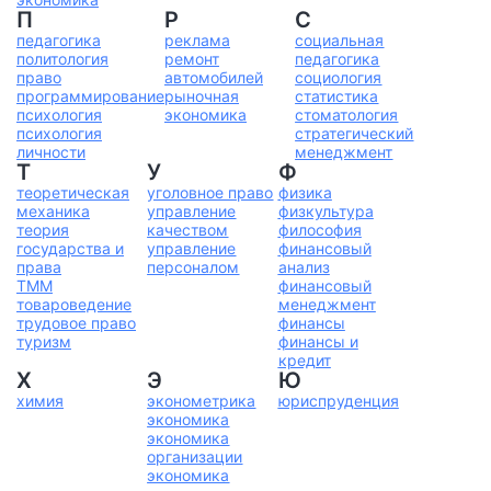
П
Р
С
педагогика
реклама
социальная
политология
ремонт
педагогика
право
автомобилей
социология
программирование
рыночная
статистика
психология
экономика
стоматология
психология
стратегический
личности
менеджмент
Т
У
Ф
теоретическая
уголовное право
физика
механика
управление
физкультура
теория
качеством
философия
государства и
управление
финансовый
права
персоналом
анализ
ТММ
финансовый
товароведение
менеджмент
трудовое право
финансы
туризм
финансы и
кредит
Х
Э
Ю
химия
эконометрика
юриспруденция
экономика
экономика
организации
экономика