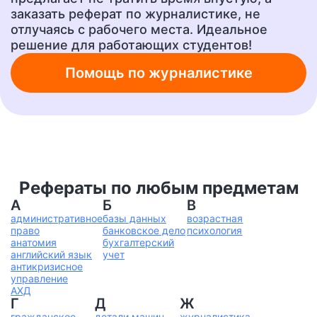
заказать реферат по журналистике, не
отлучаясь с рабочего места. Идеальное
решение для работающих студентов!
Ответы на тесты
Рецензия
от 400 руб.
от 700 руб.
Помощь по журналистике
Шпаргалки
Бизнес-план
от 300 руб.
от 1500 руб.
Рефераты по любым предметам
Ответы на вопросы
А также любую другую
учебную работу!
от 400 руб.
А
Б
В
от 200 руб.
административное
базы данных
возрастная
право
банковское дело
психология
анатомия
бухгалтерский
английский язык
учет
антикризисное
управление
АХД
Г
Д
Ж
гражданское
детали машин
журналистика