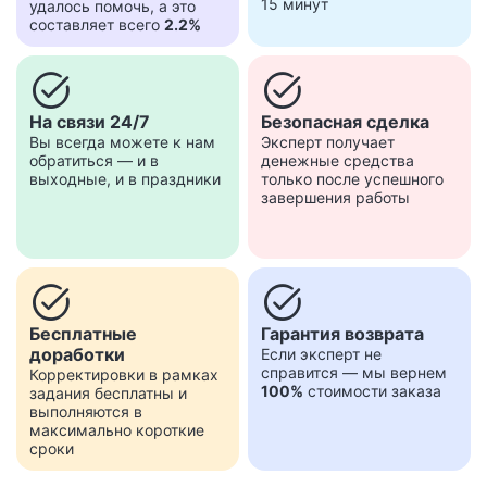
15 минут
удалось помочь, а это
составляет всего
2.2%
task_alt
task_alt
На связи 24/7
Безопасная сделка
Вы всегда можете к нам
Эксперт получает
обратиться — и в
денежные средства
выходные, и в праздники
только после успешного
завершения работы
task_alt
task_alt
Бесплатные
Гарантия возврата
доработки
Если эксперт не
справится — мы вернем
Корректировки в рамках
100%
стоимости заказа
задания бесплатны и
выполняются в
максимально короткие
сроки