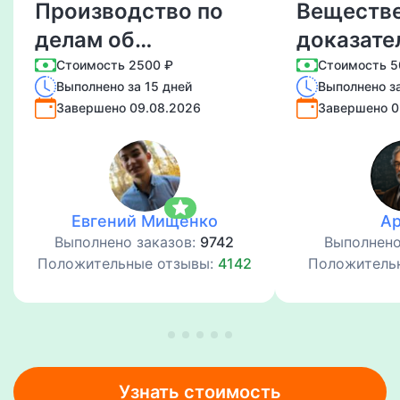
Производство по
Веществ
делам об
доказате
административных
понятие, 
Стоимость 2500 ₽
Стоимость 5
Выполнено за 15 дней
Выполнено за
правонарушениях:
процесс
Завершено 09.08.2026
Завершено 0
понятие, стадии,
порядок
особенности.
приобщен
хранения
star
Евгений Мищенко
А
Выполнено заказов:
9742
Выполнено
Положительные отзывы:
4142
Положитель
Узнать стоимость