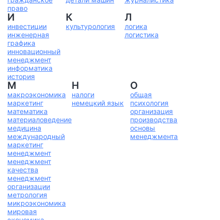
право
И
К
Л
инвестиции
культурология
логика
инженерная
логистика
графика
инновационный
менеджмент
информатика
история
М
Н
О
макроэкономика
налоги
общая
маркетинг
немецкий язык
психология
математика
организация
материаловедение
производства
медицина
основы
международный
менеджмента
маркетинг
менеджмент
менеджмент
качества
менеджмент
организации
метрология
микроэкономика
мировая
экономика