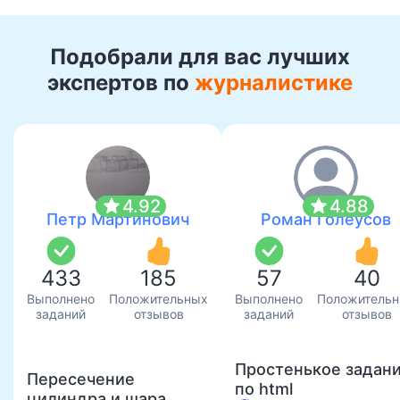
Подобрали для вас лучших
экспертов по
журналистике
star
star
4.92
4.88
Петр Мартинович
Роман Голеусов
433
185
57
40
Выполнено
Положительных
Выполнено
Положитель
заданий
отзывов
заданий
отзывов
Простенькое задан
Пересечение
по html
цилиндра и шара