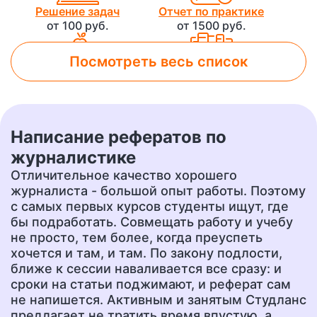
Решение задач
Отчет по практике
от 100 руб.
от 1500 руб.
Посмотреть весь список
Лабораторная работа
Контрольная работа
от 800 руб.
от 500 руб.
Написание рефератов по
Чертеж
Доклад
журналистике
от 700 руб.
от 400 руб.
Отличительное качество хорошего
журналиста - большой опыт работы. Поэтому
с самых первых курсов студенты ищут, где
бы подработать. Совмещать работу и учебу
Презентация
Перевод
от 500 руб.
от 400 руб.
не просто, тем более, когда преуспеть
хочется и там, и там. По закону подлости,
ближе к сессии наваливается все сразу: и
сроки на статьи поджимают, и реферат сам
Эссе
Сочинение
не напишется. Активным и занятым Студланс
от 400 руб.
от 400 руб.
предлагает не тратить время впустую, а