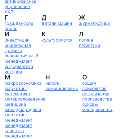
антикризисное
управление
АХД
Г
Д
Ж
гражданское
детали машин
журналистика
право
И
К
Л
инвестиции
культурология
логика
инженерная
логистика
графика
инновационный
менеджмент
информатика
история
М
Н
О
макроэкономика
налоги
общая
маркетинг
немецкий язык
психология
математика
организация
материаловедение
производства
медицина
основы
международный
менеджмента
маркетинг
менеджмент
менеджмент
качества
менеджмент