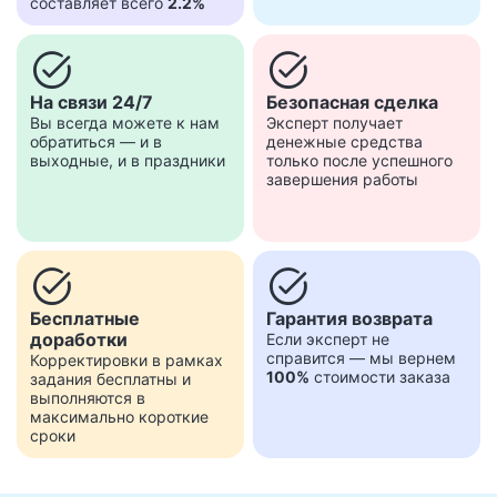
составляет всего
2.2%
task_alt
task_alt
На связи 24/7
Безопасная сделка
Вы всегда можете к нам
Эксперт получает
обратиться — и в
денежные средства
выходные, и в праздники
только после успешного
завершения работы
task_alt
task_alt
Бесплатные
Гарантия возврата
доработки
Если эксперт не
справится — мы вернем
Корректировки в рамках
100%
стоимости заказа
задания бесплатны и
выполняются в
максимально короткие
сроки