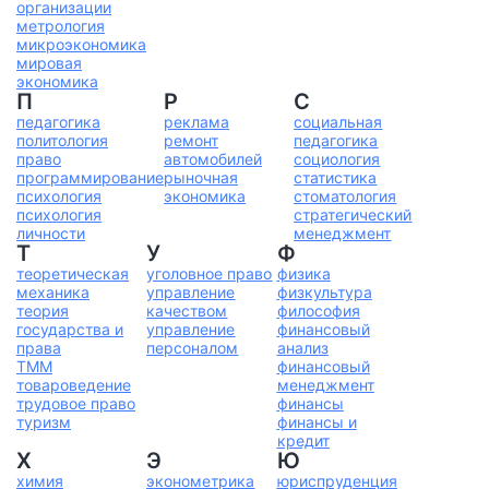
организации
метрология
микроэкономика
мировая
экономика
П
Р
С
педагогика
реклама
социальная
политология
ремонт
педагогика
право
автомобилей
социология
программирование
рыночная
статистика
психология
экономика
стоматология
психология
стратегический
личности
менеджмент
Т
У
Ф
теоретическая
уголовное право
физика
механика
управление
физкультура
теория
качеством
философия
государства и
управление
финансовый
права
персоналом
анализ
ТММ
финансовый
товароведение
менеджмент
трудовое право
финансы
туризм
финансы и
кредит
Х
Э
Ю
химия
эконометрика
юриспруденция