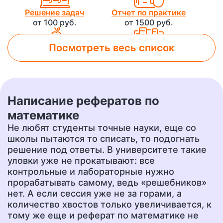
Решение задач
Отчет по практике
от 100 руб.
от 1500 руб.
Посмотреть весь список
Лабораторная работа
Контрольная работа
от 800 руб.
от 500 руб.
Написание рефератов по
Чертеж
Доклад
математике
от 700 руб.
от 400 руб.
Не любят студенты точные науки, еще со
школы пытаются то списать, то подогнать
решение под ответы. В университете такие
уловки уже не прокатывают: все
Презентация
Перевод
от 500 руб.
от 400 руб.
контрольные и лабораторные нужно
прорабатывать самому, ведь «решебников»
нет. А если сессия уже не за горами, а
количество хвостов только увеличивается, к
Эссе
Сочинение
тому же еще и реферат по математике не
от 400 руб.
от 400 руб.