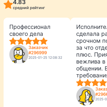
4.83
средний рейтинг
Профессионал
Исполните
своего дела
сделала р
срочном п
за что отд
Заказчик
#296999
плюс. При
2025-01-25 12:08:32
вежлива в
общении. 
требовани
работе бы
соблюдены
Зака
#296
преподава
2025-0
оценила р