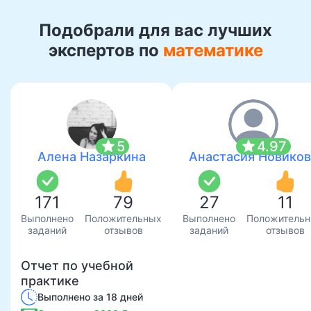
Подобрали для вас лучших
экспертов по
математике
star
star
5
4.97
Алена Назаркина
Анастасия Новиков
171
79
27
11
Выполнено
Положительных
Выполнено
Положитель
заданий
отзывов
заданий
отзывов
Отчет по учебной
практике
Выполнено за 18 дней