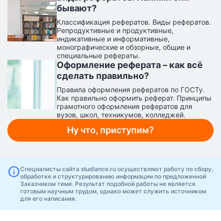
бывают?
Классификация рефератов. Виды рефератов.
Репродуктивные и продуктивные,
индикативные и информативные,
монографические и обзорные, общие и
специальные рефераты.
Оформление реферата – как всё
сделать правильно?
Правила оформления рефератов по ГОСТу.
Как правильно оформить реферат. Принципы
грамотного оформления рефератов для
вузов, школ, техникумов, колледжей.
Ну что, приступим?
info
Специалисты сайта studlance.ru осуществляют работу по сбору,
обработке и структурированию информации по предложенной
Заказчиком теме. Результат подобной работы не является
готовым научным трудом, однако может служить источником
для его написания.