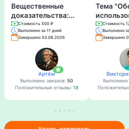
Вещественные
Тема "Об
доказательства:
использо
понятие, признаки,
аутсорси
Стоимость 500 ₽
Стоимость 1
Выполнено за 11 дней
Выполнено за
процессуальный
(инсорсин
Завершено 03.08.2026
Завершено 0
порядок
бизнесе".
приобщения и
хранения.
star
Артём
Виктори
Выполнено заказов:
50
Выполнено
Положительные отзывы:
19
Положительн