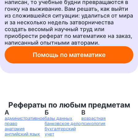
написан, то учебные будни превращаются в
гонку на выживание. Вам решать, как выйти
из сложившейся ситуации: удалиться от мира
и за несколько недель затворничества
Ответы на тесты
Рецензия
от 400 руб.
от 700 руб.
создать весомый научный труд или
приобрести реферат по математике на заказ,
написанный опытными авторами.
Шпаргалки
Бизнес-план
Помощь по математике
от 300 руб.
от 1500 руб.
Ответы на вопросы
А также любую другую
учебную работу!
от 400 руб.
от 200 руб.
Рефераты по любым предметам
А
Б
В
административное
базы данных
возрастная
право
банковское дело
психология
анатомия
бухгалтерский
английский язык
учет