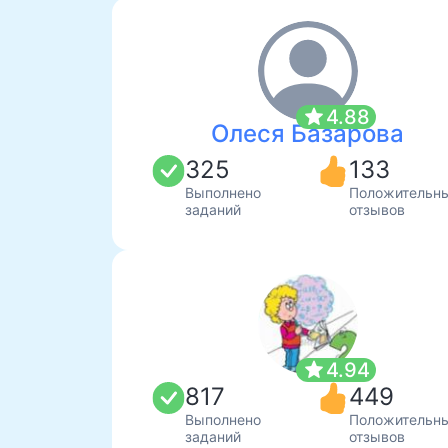
star
4.88
Олеся Базарова
325
133
Выполнено
Положительн
заданий
отзывов
star
4.94
817
449
Выполнено
Положительн
заданий
отзывов