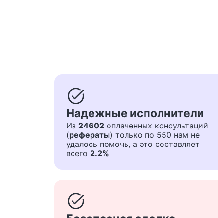
task_alt
Надежные исполнители
Из
24602
оплаченных консультаций
(
рефераты
) только по 550 нам не
удалось помочь, а это составляет
всего
2.2%
task_alt