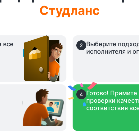
Студланс
е все
Выберите подхо
2
исполнителя и оп
Готово! Примите
4
проверки качест
.
соответствия вс