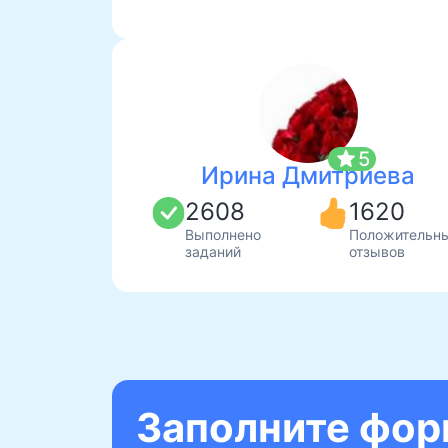
star
5
Ирина Дмитриева
2608
1620
Выполнено
Положительн
заданий
отзывов
Заполните форм