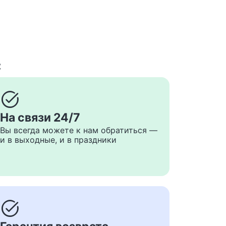
с
task_alt
На связи 24/7
Вы всегда можете к нам обратиться —
и в выходные, и в праздники
task_alt