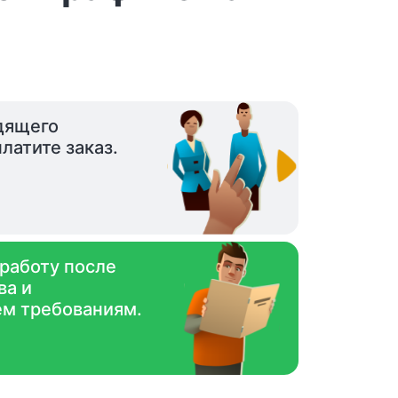
дящего
латите заказ.
 работу после
ва и
ем требованиям.