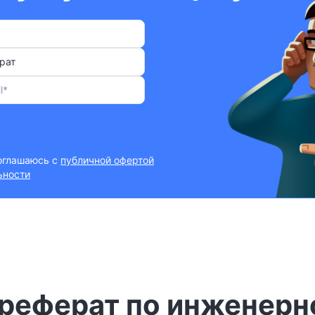
рат
соглашаюсь с
публичной офертой
ьности
 реферат по инженерн