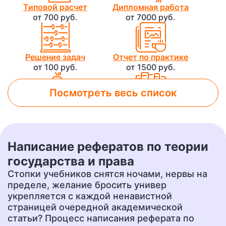
Типовой расчет
Дипломная работа
от 700 руб.
от 7000 руб.
Решение задач
Отчет по практике
от 100 руб.
от 1500 руб.
Посмотреть весь список
Лабораторная работа
Контрольная работа
от 800 руб.
от 500 руб.
Написание рефератов по теории
Чертеж
Доклад
государства и права
от 700 руб.
от 400 руб.
Стопки учебников снятся ночами, нервы на
пределе, желание бросить универ
укрепляется с каждой ненавистной
страницей очередной академической
Презентация
Перевод
от 500 руб.
от 400 руб.
статьи? Процесс написания реферата по