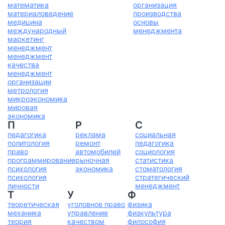
математика
организация
материаловедение
производства
медицина
основы
международный
менеджмента
маркетинг
менеджмент
менеджмент
качества
менеджмент
организации
метрология
микроэкономика
мировая
экономика
П
Р
С
педагогика
реклама
социальная
политология
ремонт
педагогика
право
автомобилей
социология
программирование
рыночная
статистика
психология
экономика
стоматология
психология
стратегический
личности
менеджмент
Т
У
Ф
теоретическая
уголовное право
физика
механика
управление
физкультура
теория
качеством
философия