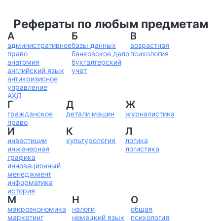
Рефераты по любым предметам
А
Б
В
административное
базы данных
возрастная
право
банковское дело
психология
анатомия
бухгалтерский
английский язык
учет
антикризисное
управление
АХД
Г
Д
Ж
гражданское
детали машин
журналистика
право
И
К
Л
инвестиции
культурология
логика
инженерная
логистика
графика
инновационный
менеджмент
информатика
история
М
Н
О
макроэкономика
налоги
общая
маркетинг
немецкий язык
психология