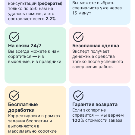
Вы можете выбрать
консультаций (
рефераты
)
специалиста уже через
только по 550 нам не
15 минут
удалось помочь, а это
составляет всего
2.2%
task_alt
task_alt
На связи 24/7
Безопасная сделка
Вы всегда можете к нам
Эксперт получает
обратиться — и в
денежные средства
выходные, и в праздники
только после успешного
завершения работы
task_alt
task_alt
Бесплатные
Гарантия возврата
доработки
Если эксперт не
справится — мы вернем
Корректировки в рамках
100%
стоимости заказа
задания бесплатны и
выполняются в
максимально короткие