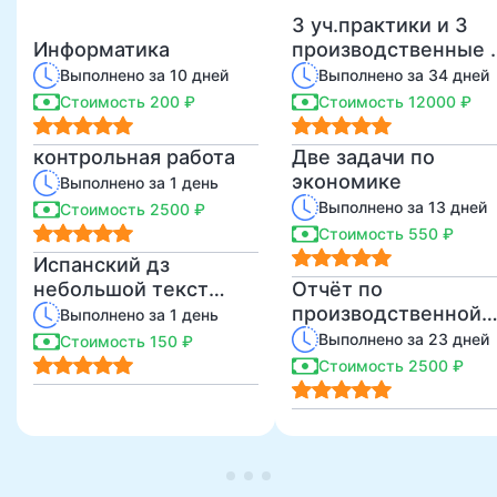
3 уч.практики и 3
Информатика
производственные 
модулям 1)
Выполнено за 10 дней
Выполнено за 34 дней
«Документировани
Стоимость 200 ₽
Стоимость 12000 ₽
хозяйственных
операций и ведени
контрольная работа
Две задачи по
бухгалтерского уче
экономике
Выполнено за 1 день
активов
Выполнено за 13 дней
Стоимость 2500 ₽
организации». 2)
Стоимость 550 ₽
«Ведение
Испанский дз
бухгалтерского уче
небольшой текст
Отчёт по
источников
простыми словами
производственной
Выполнено за 1 день
формирования
практике
Выполнено за 23 дней
активов, выполнени
Стоимость 150 ₽
работ по
Стоимость 2500 ₽
инвентаризации
активов и
финансовых
обязательств
организации». 3)