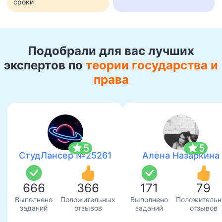
сроки
Подобрали для вас лучших
экспертов по
теории государства и
права
star
star
5
5
СтудЛансер №25261
Алена Назаркина
666
366
171
79
Выполнено
Положительных
Выполнено
Положитель
заданий
отзывов
заданий
отзывов