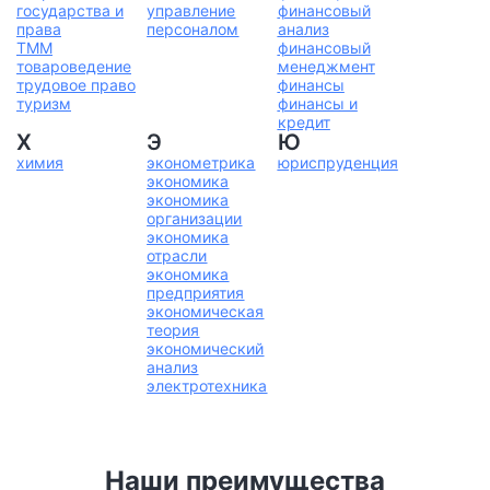
государства и
управление
финансовый
права
персоналом
анализ
ТММ
финансовый
товароведение
менеджмент
трудовое право
финансы
туризм
финансы и
кредит
Х
Э
Ю
химия
эконометрика
юриспруденция
экономика
экономика
организации
экономика
отрасли
экономика
предприятия
экономическая
теория
экономический
анализ
электротехника
Наши преимущества