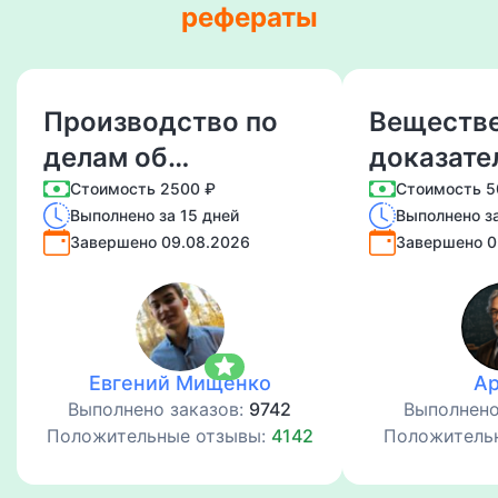
рефераты
Производство по
Веществ
делам об
доказате
административных
понятие, 
Стоимость 2500 ₽
Стоимость 5
Выполнено за 15 дней
Выполнено за
правонарушениях:
процесс
Завершено 09.08.2026
Завершено 0
понятие, стадии,
порядок
особенности.
приобщен
хранения
star
Евгений Мищенко
А
Выполнено заказов:
9742
Выполнено
Положительные отзывы:
4142
Положитель