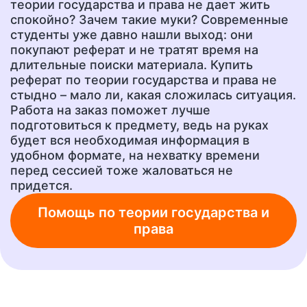
теории государства и права не дает жить
спокойно? Зачем такие муки? Современные
студенты уже давно нашли выход: они
Эссе
Сочинение
покупают реферат и не тратят время на
от 400 руб.
от 400 руб.
длительные поиски материала. Купить
реферат по теории государства и права не
стыдно – мало ли, какая сложилась ситуация.
Работа на заказ поможет лучше
Ответы на тесты
Рецензия
от 400 руб.
от 700 руб.
подготовиться к предмету, ведь на руках
будет вся необходимая информация в
удобном формате, на нехватку времени
перед сессией тоже жаловаться не
Шпаргалки
Бизнес-план
придется.
от 300 руб.
от 1500 руб.
Помощь по теории государства и
права
Ответы на вопросы
А также любую другую
учебную работу!
от 400 руб.
от 200 руб.