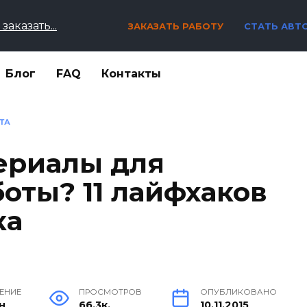
заказать...
ЗАКАЗАТЬ РАБОТУ
СТАТЬ АВТ
Блог
FAQ
Контакты
ТА
териалы для
оты? 11 лайфхаков
ка
ТЕНИЕ
ПРОСМОТРОВ
ОПУБЛИКОВАНО
н
66.3к.
10.11.2015