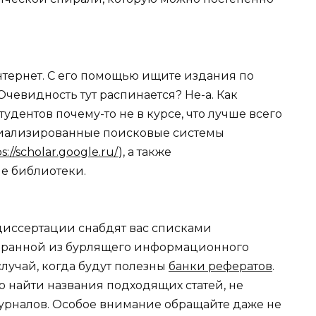
интернет. С его помощью ищите издания по
Очевидность тут распинается? Не-а. Как
удентов почему-то не в курсе, что лучше всего
циализированные поисковые системы
s://scholar.google.ru/
), а также
е библиотеки.
иссертации снабдят вас списками
обранной из бурлящего информационного
 случай, когда будут полезны
банки рефератов
.
но найти названия подходящих статей, не
урналов. Особое внимание обращайте даже не