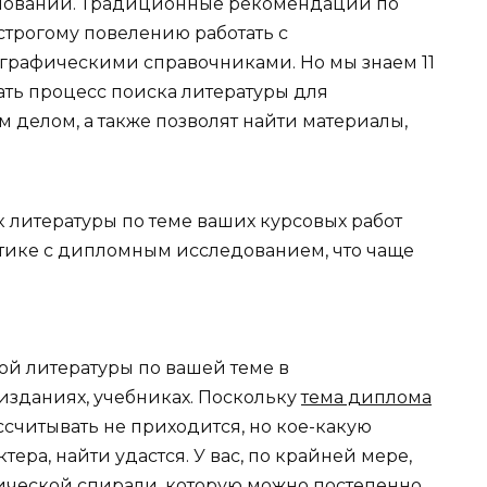
енований. Традиционные рекомендации по
 строгому повелению работать с
графическими справочниками. Но мы знаем 11
ать процесс поиска литературы для
 делом, а также позволят найти материалы,
к литературы по теме ваших курсовых работ
атике с дипломным исследованием, что чаще
й литературы по вашей теме в
изданиях, учебниках. Поскольку
тема диплома
ссчитывать не приходится, но кое-какую
тера, найти удастся. У вас, по крайней мере,
ческой спирали, которую можно постепенно