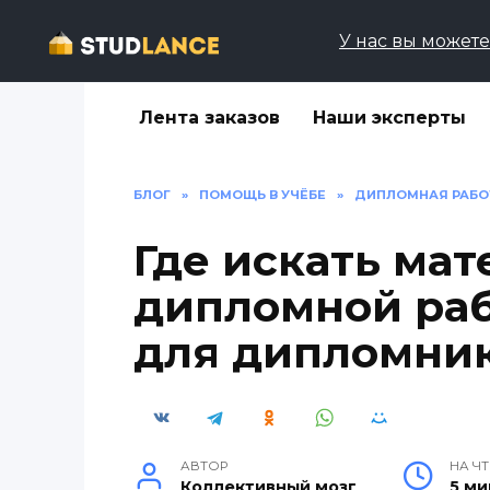
Перейти
к
У нас вы можете 
содержанию
Лента заказов
Наши эксперты
БЛОГ
»
ПОМОЩЬ В УЧЁБЕ
»
ДИПЛОМНАЯ РАБО
Где искать ма
дипломной раб
для дипломни
АВТОР
НА Ч
Коллективный мозг
5 ми